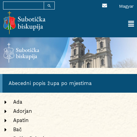
SEARCH BUTTON
E
Skip
Search
Magyar
n
for:
to
v
content
e
l
Ma
o
p
Me
e
Abecedni popis župa po mjestima
Ada
Adorjan
Apatin
Bač