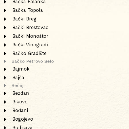
Bačka Palanka
Bačka Topola
Bački Breg
Bački Brestovac
Bački Monoštor
Bački Vinogradi
Bačko Gradište
Bačko Petrovo Selo
Bajmok
Bajša
Bečej
Bezdan
Bikovo
Bođani
Bogojevo
Budisava