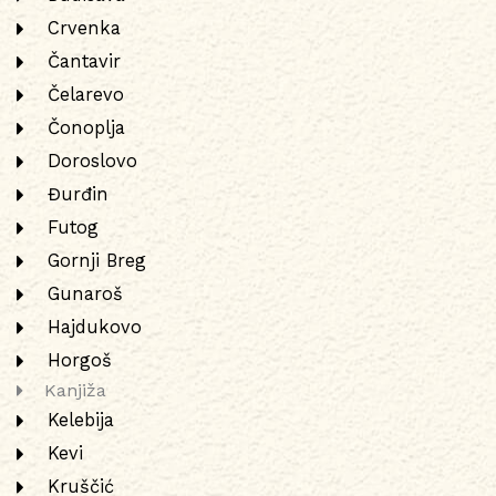
Crvenka
Čantavir
Čelarevo
Čonoplja
Doroslovo
Đurđin
Futog
Gornji Breg
Gunaroš
Hajdukovo
Horgoš
Kanjiža
Kelebija
Kevi
Kruščić