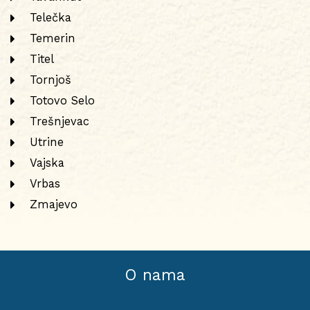
Telečka
Temerin
Titel
Tornjoš
Totovo Selo
Trešnjevac
Utrine
Vajska
Vrbas
Zmajevo
O nama