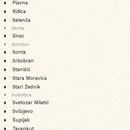
Plavna
Riđica
Selenča
Senta
Sivac
Sombor
Sonta
Srbobran
Stanišić
Stara Moravica
Stari Žednik
Subotica
Svetozar Miletić
Svilojevo
Šupljak
Tavankut