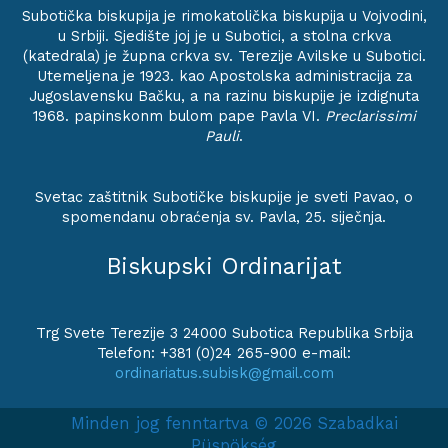
Subotička biskupija je rimokatolička biskupija u Vojvodini,
u Srbiji. Sjedište joj je u Subotici, a stolna crkva
(katedrala) je župna crkva sv. Terezije Avilske u Subotici.
Utemeljena je 1923. kao Apostolska administracija za
Jugoslavensku Bačku, a na razinu biskupije je izdignuta
1968. papinskonm bulom pape Pavla VI.
Preclarissimi
Pauli
.
Svetac zaštitnik Subotičke biskupije je sveti Pavao, o
spomendanu obraćenja sv. Pavla, 25. siječnja.
Biskupski Ordinarijat
Trg Svete Terezije 3 24000 Subotica Republika Srbija
Telefon: +381 (0)24 265-900 e-mail:
ordinariatus.subisk@gmail.com
Minden jog fenntartva © 2026 Szabadkai
Püspökség