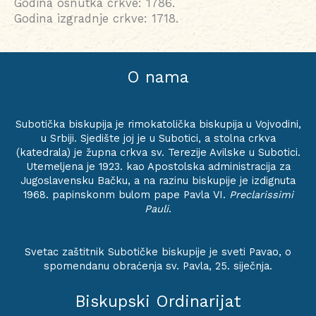
Godina osnutka crkve: 1786.
Godina izgradnje crkve: 1718.
O nama
Subotička biskupija je rimokatolička biskupija u Vojvodini,
u Srbiji. Sjedište joj je u Subotici, a stolna crkva
(katedrala) je župna crkva sv. Terezije Avilske u Subotici.
Utemeljena je 1923. kao Apostolska administracija za
Jugoslavensku Bačku, a na razinu biskupije je izdignuta
1968. papinskonm bulom pape Pavla VI.
Preclarissimi
Pauli
.
Svetac zaštitnik Subotičke biskupije je sveti Pavao, o
spomendanu obraćenja sv. Pavla, 25. siječnja.
Biskupski Ordinarijat