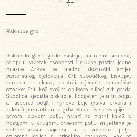
Biskupov grb
Biskupski grb i geslo nastoje, na razini simbola,
priopćiti sažetak osobnosti i službe pastira jedne
mjesne Crkve te ujedno doznačiti smjer
pastoralnog djelovanja. Grb subotičkog biskupa,
Ferenca Fazekasa, sa-drži sljedeće heraldičke
oznake: štit, koji svojim oblikom slijedi grb grada
Subotice, sjedišta biskupije. Podijeljen je u tri polja,
a raspored poljâ i njihove boje (plava, crvena i
zelena) preuzeti su iz grba Subotičke biskupije. U
prvom, plavom polju, nalazi se zlatni kalež s
hostijom, u drugom, crvenom polju smještena je
sedmerokraka zvijezda, a u zelenom polju
otvorena knjiga s latinskim natpisom „Pax et