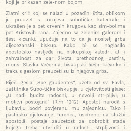
koji je prikazan zele-nom bojom.
Zlatni križ koji se nalazi u pozadini štita, oblikom
je preuzet s tornjeva subotičke katedrale i
ukrašen je s pet crvenih krugova kao sim-bolima
pet Kristovih rana. Zajedno sa zelenim galerom i
šest kićanki, upućuje na to da je nositelj grba
dijecezanski biskup. Kako bi se naglasilo
apostolsko nasljeđe na biskupskoj katedri, ali i
zahvalnost za dar života prethodnog pastira,
mons. Slavka Večerina, biskupski šešir, kićanke i
traka s geslom preuzeti su iz njegova grba.
Riječi gesla „Spe gaudentes“, uzete od sv. Pavla,
zaštitnika Subo-tičke biskupije, u cjelovitosti glase:
„U nadi budite radosni, u nevolji str-pljivi, u
molitvi postojani!“ (Rim 12,12). Apostol narodâ s
ljubavlju bodri povjerenu mu zajednicu. Tako i
pastirsko djelovanje Ferenca, usidreno na službi
apostolâ, postaje zauzetost za dobrobit stada
kojega treba utvr-diti u radosti, strpljivosti i