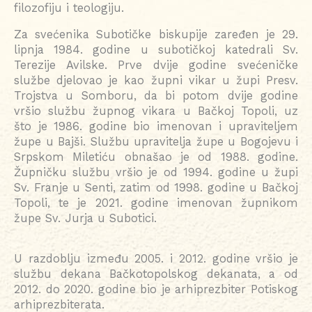
filozofiju i teologiju.
Za svećenika Subotičke biskupije zaređen je 29.
lipnja 1984. godine u subotičkoj katedrali Sv.
Terezije Avilske. Prve dvije godine svećeničke
službe djelovao je kao župni vikar u župi Presv.
Trojstva u Somboru, da bi potom dvije godine
vršio službu župnog vikara u Bačkoj Topoli, uz
što je 1986. godine bio imenovan i upraviteljem
župe u Bajši. Službu upravitelja župe u Bogojevu i
Srpskom Miletiću obnašao je od 1988. godine.
Župničku službu vršio je od 1994. godine u župi
Sv. Franje u Senti, zatim od 1998. godine u Bačkoj
Topoli, te je 2021. godine imenovan župnikom
župe Sv. Jurja u Subotici.
U razdoblju između 2005. i 2012. godine vršio je
službu dekana Bačkotopolskog dekanata, a od
2012. do 2020. godine bio je arhiprezbiter Potiskog
arhiprezbiterata.