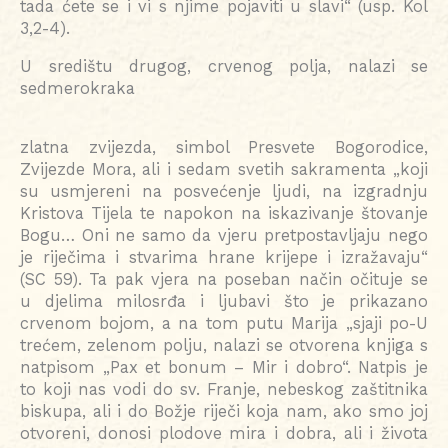
tada ćete se i vi s njime pojaviti u slavi“ (usp. Kol
3,2-4).
U središtu drugog, crvenog polja, nalazi se
sedmerokraka
zlatna zvijezda, simbol Presvete Bogorodice,
Zvijezde Mora, ali i sedam svetih sakramenta „koji
su usmjereni na posvećenje ljudi, na izgradnju
Kristova Tijela te napokon na iskazivanje štovanje
Bogu… Oni ne samo da vjeru pretpostavljaju nego
je riječima i stvarima hrane krijepe i izražavaju“
(SC 59). Ta pak vjera na poseban način očituje se
u djelima milosrđa i ljubavi što je prikazano
crvenom bojom, a na tom putu Marija „sjaji po-U
trećem, zelenom polju, nalazi se otvorena knjiga s
natpisom „Pax et bonum – Mir i dobro“. Natpis je
to koji nas vodi do sv. Franje, nebeskog zaštitnika
biskupa, ali i do Božje riječi koja nam, ako smo joj
otvoreni, donosi plodove mira i dobra, ali i života