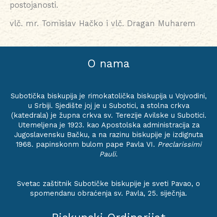
postojanosti.
vlč. mr. Tomislav Hačko i vlč. Dragan Muharem
O nama
Subotička biskupija je rimokatolička biskupija u Vojvodini,
u Srbiji. Sjedište joj je u Subotici, a stolna crkva
(katedrala) je župna crkva sv. Terezije Avilske u Subotici.
Utemeljena je 1923. kao Apostolska administracija za
Jugoslavensku Bačku, a na razinu biskupije je izdignuta
1968. papinskonm bulom pape Pavla VI.
Preclarissimi
Pauli
.
Svetac zaštitnik Subotičke biskupije je sveti Pavao, o
spomendanu obraćenja sv. Pavla, 25. siječnja.