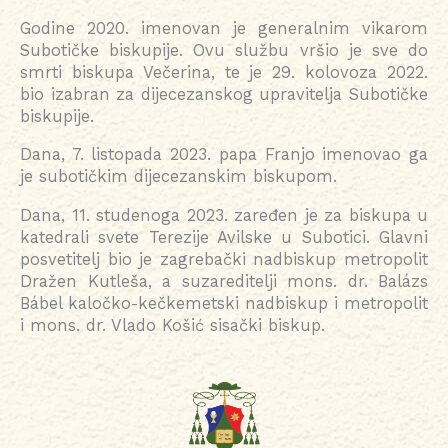
Godine 2020. imenovan je generalnim vikarom
Subotičke biskupije. Ovu službu vršio je sve do
smrti biskupa Večerina, te je 29. kolovoza 2022.
bio izabran za dijecezanskog upravitelja Subotičke
biskupije.
Dana, 7. listopada 2023. papa Franjo imenovao ga
je subotičkim dijecezanskim biskupom.
Dana, 11. studenoga 2023. zaređen je za biskupa u
katedrali svete Terezije Avilske u Subotici. Glavni
posvetitelj bio je zagrebački nadbiskup metropolit
Dražen Kutleša, a suzareditelji mons. dr. Balázs
Bábel kaločko-kečkemetski nadbiskup i metropolit
i mons. dr. Vlado Košić sisački biskup.