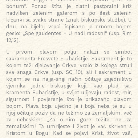
bonum“. Ponad štita je zlatni pastoralni križ
nadvišen zelenim galerom s po šest zelenih
kićanki sa svake strane (znak biskupske službe). U
dnu, na bijeloj vrpci, ispisano je crnom bojom
geslo: „Spe gaudentes – U nadi radosni“ (usp. Rim
12,12).
U prvom, plavom polju, nalazi se simbol
sakramenta Presvete E-uharistije. Sakrament je to
kojem teži djelovanje Crkve, vrelo iz kojega struji
sva snaga Crkve (usp. SC 10), ali i sakrament u
kojem se na najja-sniji način očituje zajedništvo
vjernika jedne biskupije koji, kao plod sa-
kramenta Euharistije, u svijet ulijevaju radost, mir,
sigurnost i povjerenje što je prikazano plavom
bojom. Plava boja ujedno je i boja neba te su u
njoj očituje poziv da ne težimo za zemaljskim, već
za nebeskim: „Za o-nim gore težite, ne za
zemaljskim! Ta umrijeste i život je vaš skriven s
Kristom u Bogu! Kad se pojavi Krist, život vaš,