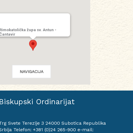
Rimokatolička župa sv. Antun -
Čantavir
NAVIGACIJA
Biskupski Ordinarijat
Trg Svete Terezije 3 24000 Subotica Republika
Srbija Telefon: +381 (0)24 265-900 e-mail: