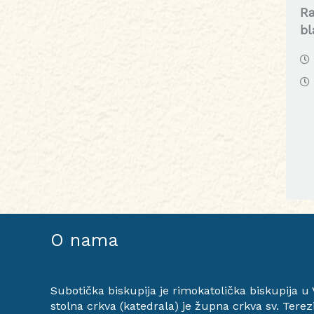
Ra
bl
O nama
Subotička biskupija je rimokatolička biskupija u Voj
stolna crkva (katedrala) je župna crkva sv. Terez