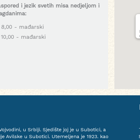
spored i jezik svetih misa nedjeljom i
agdanima:
8,00 - mađarski
10,00 - mađarski
vodini, u Srbiji. Sjedište joj je u Subotici, a
ije Avilske u Subotici. Utemeljena je 1923. kao