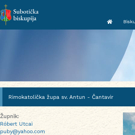
Skip
to
content
Bisku
Rimokatolička župa sv. Antun - Čantavir
Župnik:
Róbert Utcai
puby@yahoo.com