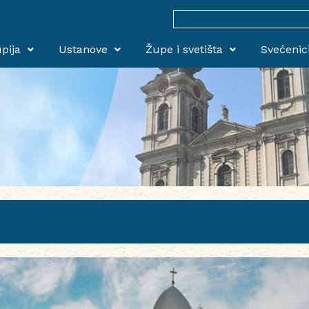
Search
for:
pija
Ustanove
Župe i svetišta
Svećenic