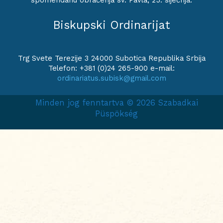
spomendanu obraćenja sv. Pavla, 25. siječnja.
Biskupski Ordinarijat
Trg Svete Terezije 3 24000 Subotica Republika Srbija
Telefon: +381 (0)24 265-900 e-mail:
ordinariatus.subisk@gmail.com
Minden jog fenntartva © 2026 Szabadkai
Püspökség