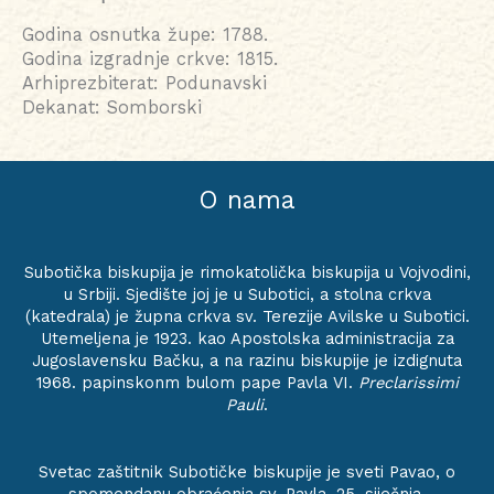
Godina osnutka župe: 1788.
Godina izgradnje crkve: 1815.
Arhiprezbiterat: Podunavski
Dekanat: Somborski
O nama
Subotička biskupija je rimokatolička biskupija u Vojvodini,
u Srbiji. Sjedište joj je u Subotici, a stolna crkva
(katedrala) je župna crkva sv. Terezije Avilske u Subotici.
Utemeljena je 1923. kao Apostolska administracija za
Jugoslavensku Bačku, a na razinu biskupije je izdignuta
1968. papinskonm bulom pape Pavla VI.
Preclarissimi
Pauli
.
Svetac zaštitnik Subotičke biskupije je sveti Pavao, o