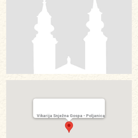
Vikarija Snježna Gospa - Poljanica​