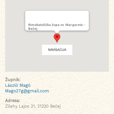
Rimokatolička župa sv. Margareta -
Bečej
NAVIGACIJA
Župnik:
László Magó
Mago27g@gmail.com
Adresa:
Zilahy Lajos 21, 21220 Bečej