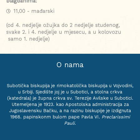
blagdanima:
11,00 - mađarski
(od 4. nedjelje ožujka do 2 nedjelje studenog,
svake 2. i 4. nedjelje u mjesecu, a u kolovozu
samo 1. nedjelje)
O nama
Subotička biskupija je rimokatolička biskupija u Vojvodini,
u Srbiji. Sjedište joj je u Subotici, a stolna crkva
(katedrala) je župna crkva sv. Terezije Avilske u Subotici.
Utemeljena je 1923. kao Apostolska administracija za
Jugoslavensku Bačku, a na razinu biskupije je izdignuta
1968. papinskonm bulom pape Pavla VI.
Preclarissimi
Pauli
.