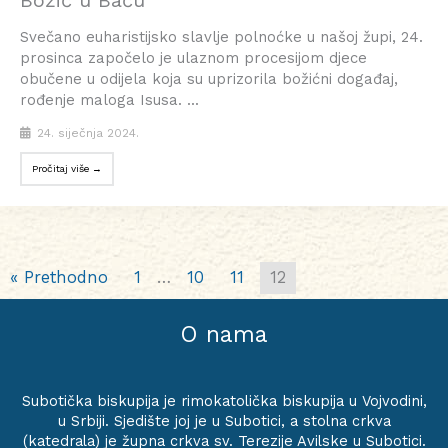
Božić u Baču
Svečano euharistijsko slavlje polnoćke u našoj župi, 24.
prosinca započelo je ulaznom procesijom djece
obučene u odijela koja su uprizorila božićni događaj,
rođenje maloga Isusa. ...
24. siječnja 2024.
Pročitaj više →
« Prethodno
1
…
10
11
12
O nama
Subotička biskupija je rimokatolička biskupija u Vojvodini,
u Srbiji. Sjedište joj je u Subotici, a stolna crkva
(katedrala) je župna crkva sv. Terezije Avilske u Subotici.