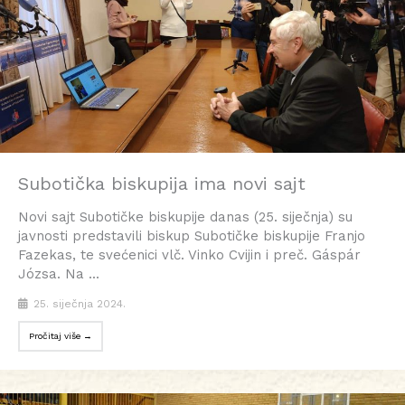
Subotička biskupija ima novi sajt
Novi sajt Subotičke biskupije danas (25. siječnja) su
javnosti predstavili biskup Subotičke biskupije Franjo
Fazekas, te svećenici vlč. Vinko Cvijin i preč. Gáspár
Józsa. Na ...
25. siječnja 2024.
Pročitaj više →