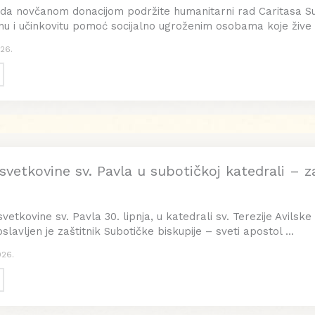
da novčanom donacijom podržite humanitarni rad Caritasa S
vnu i učinkovitu pomoć socijalno ugroženim osobama koje žive u
26.
svetkovine sv. Pavla u subotičkoj katedrali – 
etkovine sv. Pavla 30. lipnja, u katedrali sv. Terezije Avilske
slavljen je zaštitnik Subotičke biskupije – sveti apostol ...
026.