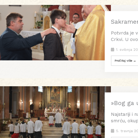
Sakramen
Potvrda je v
Crkvi. U ov
1. svibnja 2
Pročitaj više →
»Bog ga u
Najstariji i
smrću, okupi
5. travnja 2