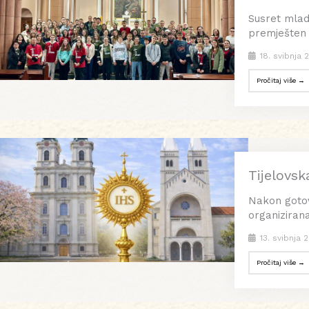
Susret mladi
premješten u
18. svibnja 
Pročitaj više →
Tijelovs
Nakon gotovo
organizirana
13. svibnja 
Pročitaj više →