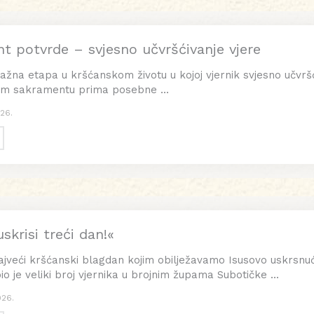
t potvrde – svjesno učvršćivanje vjere
ažna etapa u kršćanskom životu u kojoj vjernik svjesno učvršću
om sakramentu prima posebne ...
026.
skrisi treći dan!«
 najveći kršćanski blagdan kojim obilježavamo Isusovo uskrsnu
o je veliki broj vjernika u brojnim župama Subotičke ...
026.