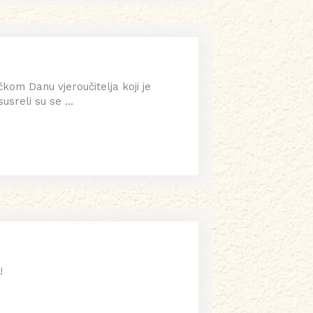
ičkom Danu vjeroučitelja koji je
reli su se ...
!