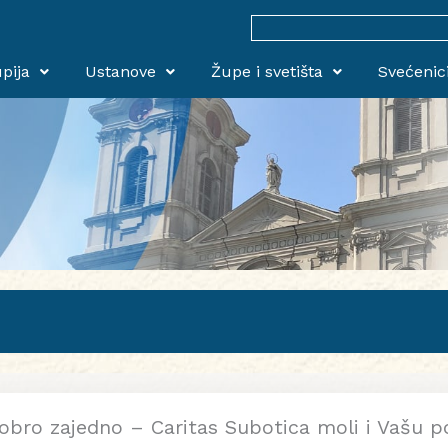
Search
for:
pija
Ustanove
Župe i svetišta
Svećenic
obro zajedno – Caritas Subotica moli i Vašu 