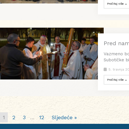
Pročitaj više →
Pred nam
Vazmeno bdje
Subotičke bi
5. travnja 2
Pročitaj više →
1
2
3
…
12
Sljedeće »