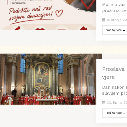
Molimo vas 
pružiti izra
9. srpnja 20
Pročitaj više →
Proslava 
vjere
Dan nakon sv
slavljem pro
30. lipnja 2
Pročitaj više →