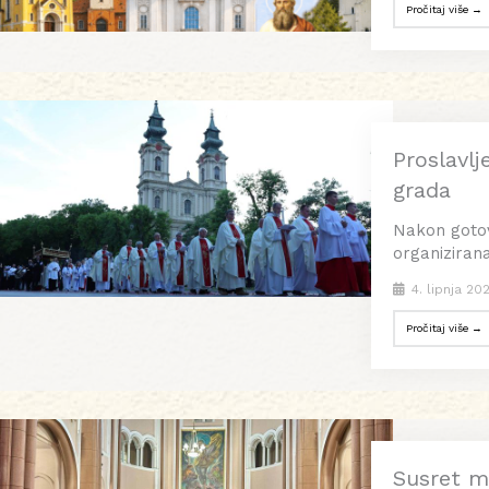
Pročitaj više →
Proslavlj
grada
Nakon gotovo
organizirana
4. lipnja 20
Pročitaj više →
Susret m