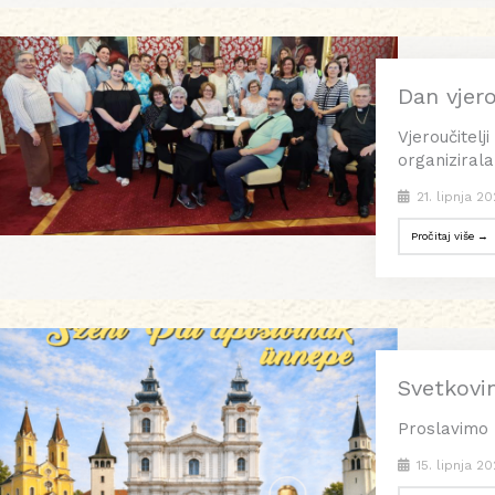
Dan vjer
Vjeroučitelj
organiziral
21. lipnja 20
Pročitaj više →
Svetkovin
Proslavimo 
15. lipnja 20