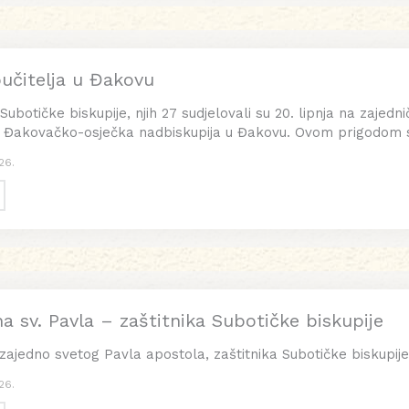
oučitelja u Đakovu
i Subotičke biskupije, njih 27 sudjelovali su 20. lipnja na zajedn
a Đakovačko-osječka nadbiskupija u Đakovu. Ovom prigodom sus
26.
a sv. Pavla – zaštitnika Subotičke biskupije
zajedno svetog Pavla apostola, zaštitnika Subotičke biskupije
26.