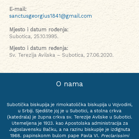
E-mail:
sanctusgeorgius1841@gmail.com
Mjesto i datum rođenja:
Subotica, 25.10.1995.
Mjesto i datum ređenja:
Sv. Terezija Avilska – Subotica, 27.06.2020.
O nama
Subotička biskupija je rimokatolička biskupija u Vojvodini,
u Srbiji. Sjedište joj je u Subotici, a stolna crkva
(katedrala) je župna crkva sv. Terezije Avilske u Subotici.
Utemeljena je 1923. kao Apostolska administracija za
Jugoslavensku Bačku, a na razinu biskupije je izdignuta
1968. papinskonm bulom pape Pavla VI.
Preclarissimi