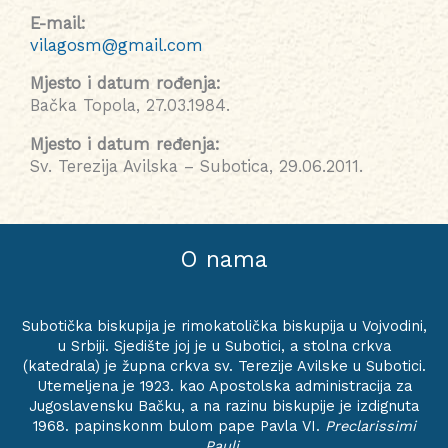
E-mail:
vilagosm@gmail.com
Mjesto i datum rođenja:
Bačka Topola, 27.03.1984.
Mjesto i datum ređenja:
Sv. Terezija Avilska – Subotica, 29.06.2011.
O nama
Subotička biskupija je rimokatolička biskupija u Vojvodini,
u Srbiji. Sjedište joj je u Subotici, a stolna crkva
(katedrala) je župna crkva sv. Terezije Avilske u Subotici.
Utemeljena je 1923. kao Apostolska administracija za
Jugoslavensku Bačku, a na razinu biskupije je izdignuta
1968. papinskonm bulom pape Pavla VI.
Preclarissimi
Pauli
.