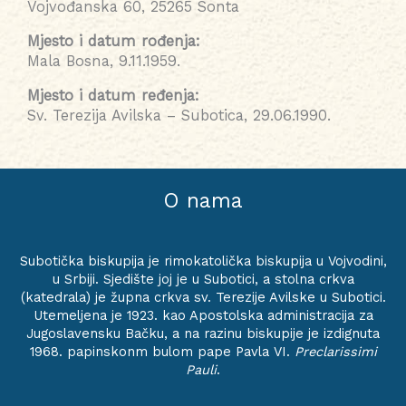
Vojvođanska 60, 25265 Sonta
Mjesto i datum rođenja:
Mala Bosna, 9.11.1959.
Mjesto i datum ređenja:
Sv. Terezija Avilska – Subotica, 29.06.1990.
O nama
Subotička biskupija je rimokatolička biskupija u Vojvodini,
u Srbiji. Sjedište joj je u Subotici, a stolna crkva
(katedrala) je župna crkva sv. Terezije Avilske u Subotici.
Utemeljena je 1923. kao Apostolska administracija za
Jugoslavensku Bačku, a na razinu biskupije je izdignuta
1968. papinskonm bulom pape Pavla VI.
Preclarissimi
Pauli
.