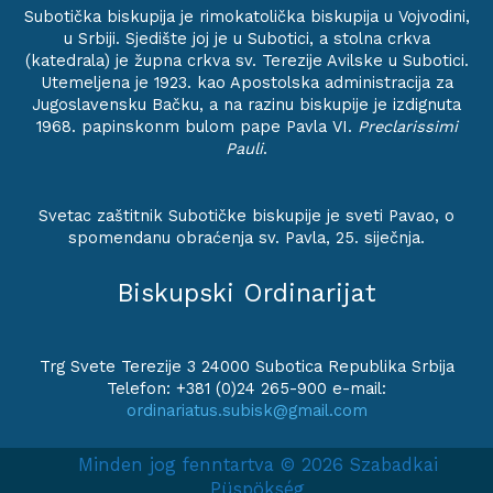
Subotička biskupija je rimokatolička biskupija u Vojvodini,
u Srbiji. Sjedište joj je u Subotici, a stolna crkva
(katedrala) je župna crkva sv. Terezije Avilske u Subotici.
Utemeljena je 1923. kao Apostolska administracija za
Jugoslavensku Bačku, a na razinu biskupije je izdignuta
1968. papinskonm bulom pape Pavla VI.
Preclarissimi
Pauli
.
Svetac zaštitnik Subotičke biskupije je sveti Pavao, o
spomendanu obraćenja sv. Pavla, 25. siječnja.
Biskupski Ordinarijat
Trg Svete Terezije 3 24000 Subotica Republika Srbija
Telefon: +381 (0)24 265-900 e-mail:
ordinariatus.subisk@gmail.com
Minden jog fenntartva © 2026 Szabadkai
Püspökség