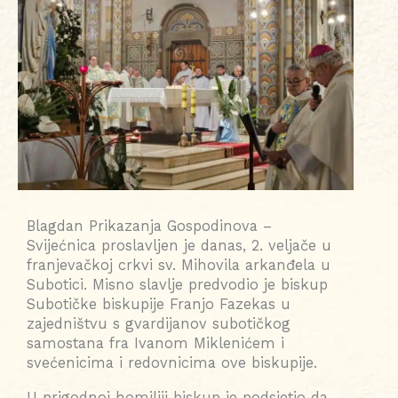
Blagdan Prikazanja Gospodinova –
Svijećnica proslavljen je danas, 2. veljače u
franjevačkoj crkvi sv. Mihovila arkanđela u
Subotici. Misno slavlje predvodio je biskup
Subotičke biskupije Franjo Fazekas u
zajedništvu s gvardijanov subotičkog
samostana fra Ivanom Miklenićem i
svećenicima i redovnicima ove biskupije.
U prigodnoj homiliji biskup je podsjetio da