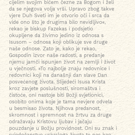
cijelim svojim bićem čezne za Bogom i želi
da se njegova volja vrši. Upravo zbog takve
vjere Duh Sveti im je otvorio oči i srca da
vide ono što je drugima bilo nevidljivo«,
rekao je biskup Fazekas i podsjetio
okupljene da živimo jedino iz odnosa s
Isusom – odnosa koji oblikuje sve druge
naše odnose. Zato je, kako je rekao,
Gospodin izvor naše radosti, a predanje
njemu jamči ispunjen život na zemlji i život
u vječnosti. »To najbolje znaju redovnice i
redovnici koji na današnji dan slave Dan
posvećenog života. Slijedeći Isusa Krista
kroz zavjete poslušnosti, siromaštva i
čistoće, oni nastoje biti Božji svjetionici,
osobito onima koje je tama nevjere odvela
u besmisao života. Njihova predanost,
skromnost i spremnost na žrtvu za druge
odražavaju Kristovu ljubav i jačaju
pouzdanje u Božju providnost. Oni su znak i
svjedočanstvo uskrsloga života te nas kao