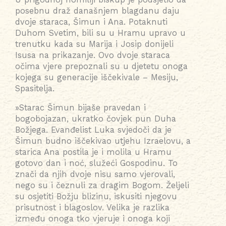
posebnu draž današnjem blagdanu daju
dvoje staraca, Šimun i Ana. Potaknuti
Duhom Svetim, bili su u Hramu upravo u
trenutku kada su Marija i Josip donijeli
Isusa na prikazanje. Ovo dvoje staraca
očima vjere prepoznali su u djetetu onoga
kojega su generacije iščekivale – Mesiju,
Spasitelja.
»Starac Šimun bijaše pravedan i
bogobojazan, ukratko čovjek pun Duha
Božjega. Evanđelist Luka svjedoči da je
Šimun budno iščekivao utjehu Izraelovu, a
starica Ana postila je i molila u Hramu
gotovo dan i noć, služeći Gospodinu. To
znači da njih dvoje nisu samo vjerovali,
nego su i čeznuli za dragim Bogom. Željeli
su osjetiti Božju blizinu, iskusiti njegovu
prisutnost i blagoslov. Velika je razlika
između onoga tko vjeruje i onoga koji