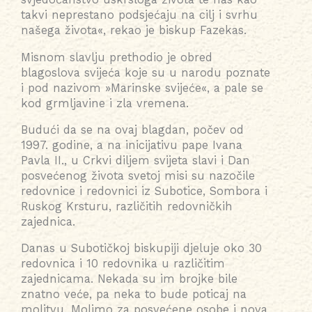
takvi neprestano podsjećaju na cilj i svrhu
našega života«, rekao je biskup Fazekas.
Misnom slavlju prethodio je obred
blagoslova svijeća koje su u narodu poznate
i pod nazivom »Marinske svijeće«, a pale se
kod grmljavine i zla vremena.
Budući da se na ovaj blagdan, počev od
1997. godine, a na inicijativu pape Ivana
Pavla II., u Crkvi diljem svijeta slavi i Dan
posvećenog života svetoj misi su nazočile
redovnice i redovnici iz Subotice, Sombora i
Ruskog Krsturu, različitih redovničkih
zajednica.
Danas u Subotičkoj biskupiji djeluje oko 30
redovnica i 10 redovnika u različitim
zajednicama. Nekada su im brojke bile
znatno veće, pa neka to bude poticaj na
molitvu. Molimo za posvećene osobe i nova