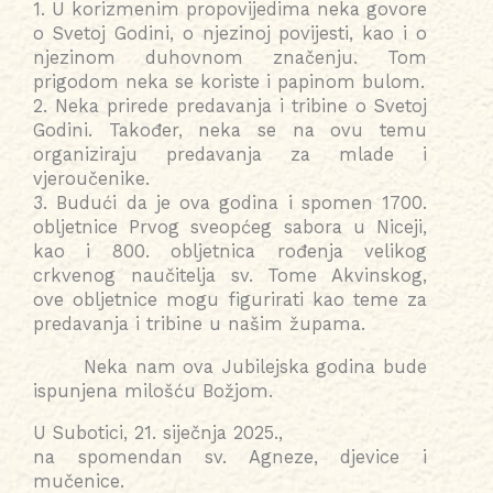
1. U korizmenim propovijedima neka govore
o Svetoj Godini, o njezinoj povijesti, kao i o
njezinom duhovnom značenju. Tom
prigodom neka se koriste i papinom bulom.
2. Neka prirede predavanja i tribine o Svetoj
Godini. Također, neka se na ovu temu
organiziraju predavanja za mlade i
vjeroučenike.
3. Budući da je ova godina i spomen 1700.
obljetnice Prvog sveopćeg sabora u Niceji,
kao i 800. obljetnica rođenja velikog
crkvenog naučitelja sv. Tome Akvinskog,
ove obljetnice mogu figurirati kao teme za
predavanja i tribine u našim župama.
Neka nam ova Jubilejska godina bude
ispunjena milošću Božjom.
U Subotici, 21. siječnja 2025.,
na spomendan sv. Agneze, djevice i
mučenice.