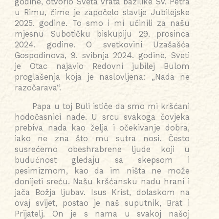
godine, otvorio Sveta vrata bazilike Sv. Petra
u Rimu, čime je započelo slavlje Jubilejske
2025. godine. To smo i mi učinili za našu
mjesnu Subotičku biskupiju 29. prosinca
2024. godine. O svetkovini Uzašašća
Gospodinova, 9. svibnja 2024. godine, Sveti
je Otac najavio Redovni jubilej Bulom
proglašenja koja je naslovljena: „Nada ne
razočarava“.
Papa u toj Buli ističe da smo mi kršćani
hodočasnici nade. U srcu svakoga čovjeka
prebiva nada kao želja i očekivanje dobra,
iako ne zna što mu sutra nosi. Često
susrećemo obeshrabrene ljude koji u
budućnost gledaju sa skepsom i
pesimizmom, kao da im ništa ne može
donijeti sreću. Našu kršćansku nadu hrani i
jača Božja ljubav. Isus Krist, dolaskom na
ovaj svijet, postao je naš suputnik, Brat i
Prijatelj. On je s nama u svakoj našoj