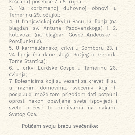
kršćana) posebice 7. i 8. rujna;
3. Na korizmenoj duhovnoj obnovi u
Temerinu 29. ožujka;
4. U franjevačkoj crkvi u Baču 13. lipnja (na
blagdan sv. Antuna Padovanskoga) i 2.
kolovoza (na blagdan Gospe Anđeoske –
Porcijunkule).
5. U karmelićanskoj crkvi u Somboru 23. i
24 lipnja (na dane sluge Božjeg o. Gerarda
Tome Stantića);
6. U crkvi Lurdske Gospe u Temerinu 26.
svibnja;
7. Bolesnicima koji su vezani za krevet ili su
u raznim domovima, svećenik koji ih
posjećuje, može tom prigodom dati potpuni
oprost nakon obavljene svete ispovijedi i
svete pričesti te molitvama na nakanu
Svetog Oca.
Potičem svoju braću svećenike: