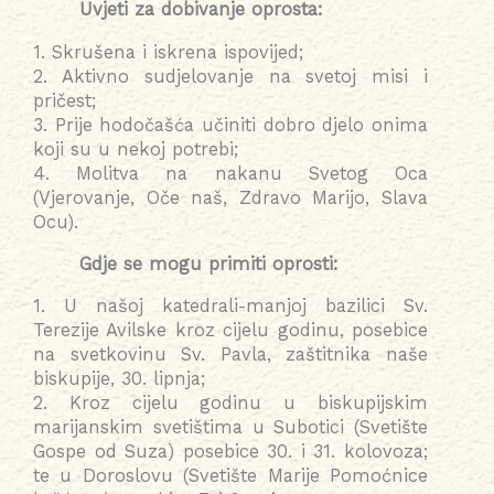
Uvjeti za dobivanje oprosta:
1. Skrušena i iskrena ispovijed;
2. Aktivno sudjelovanje na svetoj misi i
pričest;
3. Prije hodočašća učiniti dobro djelo onima
koji su u nekoj potrebi;
4. Molitva na nakanu Svetog Oca
(Vjerovanje, Oče naš, Zdravo Marijo, Slava
Ocu).
Gdje se mogu primiti oprosti:
1. U našoj katedrali-manjoj bazilici Sv.
Terezije Avilske kroz cijelu godinu, posebice
na svetkovinu Sv. Pavla, zaštitnika naše
biskupije, 30. lipnja;
2. Kroz cijelu godinu u biskupijskim
marijanskim svetištima u Subotici (Svetište
Gospe od Suza) posebice 30. i 31. kolovoza;
te u Doroslovu (Svetište Marije Pomoćnice