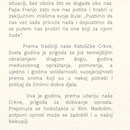
situaciji, bez obzira što se događa oko nas.
Papa Franjo zato sve nas potiče i hrabri u
zaključnim mislima svoje Bule: „Pustimo da
nas već sada privuče nada i dopustimo da
se putem nas proširi na one koji za njom
žude“.
Prema tradiciji naše Katoličke Crkve,
Sveta godina je prigoda za još temeljitijim
obraćenjem dragom Bogu, godina
međusobnog opraštanja, pomirenja, a
ujedno i godina solidarnosti, suosjećajnosti
prema onima koji su u nekoj potrebi i
poticaj da činimo dobra djela.
Ova je godina, prema učenju naše
Crkve, prigoda za dobivanje oprosta.
Preporuča se hodočašće u Rim. Međutim,
potpuni oprost može se zadobiti i u našoj
biskupiji.