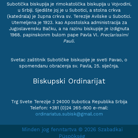
Subotička biskupija je rimokatolička biskupija u Vojvodini,
u Srbiji. Sjedište joj je u Subotici, a stolna crkva
(katedrala) je župna crkva sv. Terezije Avilske u Subotici.
Utemeljena je 1923. kao Apostolska administracija za
Jugoslavensku Bačku, a na razinu biskupije je izdignuta
1968. papinskonm bulom pape Pavla VI.
Preclarissimi
Pauli
.
Svetac zaštitnik Subotičke biskupije je sveti Pavao, o
spomendanu obraćenja sv. Pavla, 25. siječnja.
Biskupski Ordinarijat
Trg Svete Terezije 3 24000 Subotica Republika Srbija
Telefon: +381 (0)24 265-900 e-mail:
ordinariatus.subisk@gmail.com
Minden jog fenntartva © 2026 Szabadkai
Püspökség