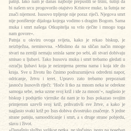
patnji. Iako nam je danas najbolje prepustiti se tišini, šutnji da
bi našem srcu progovorilo otajstvo Kristove muke, ta šutnja ne
znači nijemost. Isusovo trpljenje nije poraz riječi. Njegova smrt
nije poništenje dijaloga kojega vodimo s dragim Bogom. Sama
muka i smrt našega Otkupitelja su vrlo rječite i mnogo toga
nam govore«.
Patnja u okviru ovoga svijeta, kako je rekao biskup, je
neizbježna, neminovna. »Mislimo da na sličan način mnoge
stvari na zemlji nemaju smisla same po sebi, ali stvari dobivaju
smisao u ljubavi. Tako Isusovu muku i smrt trebamo gledati u
ozračju ljubavi koja je neizmjerna prema nama i koja ide do
kraja. Sve u životu što činimo podrazumijeva određeni napor,
odricanje, žrtvu i teret. Upravo zato trebamo prepoznati
jasnoću Isusovih riječi: ‘Hoće li tko za mnom neka se odrekne
samoga sebe, neka uzme svoj križ i ide za mnom’«, naglasio je
biskup i podsjetio vjernike da nam je to Isus pokazao svojim
primjerom uzevši svoj križ, prihvativši sve žrtve, a kako je
naglasio svaki križ po Isus dobiva dvostruko značenje. S jedne
strane patnju, samoodricanje i smrt, a s druge strane pobjedu,
slavu i život.
»Današnju službu velikog petka, ne slučajno, nego na poseban