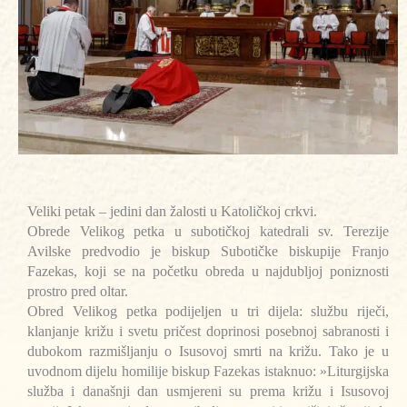
Veliki petak – jedini dan žalosti u Katoličkoj crkvi.
Obrede Velikog petka u subotičkoj katedrali sv. Terezije
Avilske predvodio je biskup Subotičke biskupije Franjo
Fazekas, koji se na početku obreda u najdubljoj poniznosti
prostro pred oltar.
Obred Velikog petka podijeljen u tri dijela: službu riječi,
klanjanje križu i svetu pričest doprinosi posebnoj sabranosti i
dubokom razmišljanju o Isusovoj smrti na križu. Tako je u
uvodnom dijelu homilije biskup Fazekas istaknuo: »Liturgijska
služba i današnji dan usmjereni su prema križu i Isusovoj