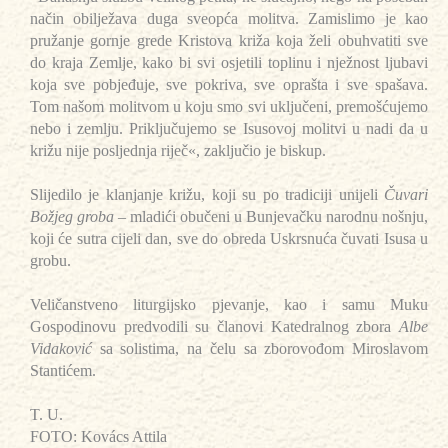
način obilježava duga sveopća molitva. Zamislimo je kao
pružanje gornje grede Kristova križa koja želi obuhvatiti sve
do kraja Zemlje, kako bi svi osjetili toplinu i nježnost ljubavi
koja sve pobjeđuje, sve pokriva, sve oprašta i sve spašava.
Tom našom molitvom u koju smo svi uključeni, premošćujemo
nebo i zemlju. Priključujemo se Isusovoj molitvi u nadi da u
križu nije posljednja riječ«, zaključio je biskup.
Slijedilo je klanjanje križu, koji su po tradiciji unijeli
Čuvari
Božjeg groba –
mladići obučeni u Bunjevačku narodnu nošnju,
koji će sutra cijeli dan, sve do obreda Uskrsnuća čuvati Isusa u
grobu.
Veličanstveno liturgijsko pjevanje, kao i samu Muku
Gospodinovu predvodili su članovi Katedralnog zbora
Albe
Vidaković
sa solistima, na čelu sa zborovođom Miroslavom
Stantićem.
T. U.
FOTO: Kovács Attila