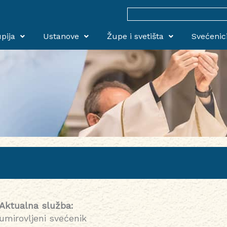
Search
for:
pija
Ustanove
Župe i svetišta
Svećenic
Aktualna služba:
umirovljeni svećenik