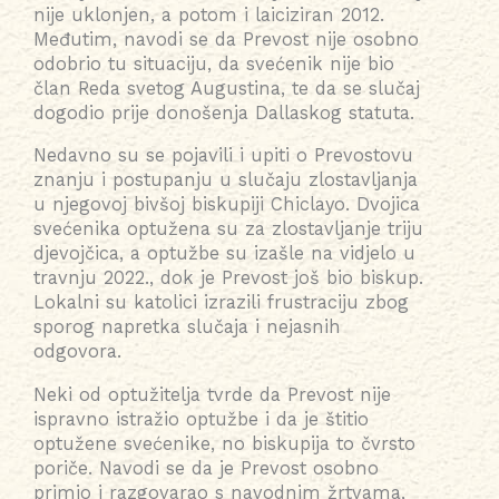
nije uklonjen, a potom i laiciziran 2012.
Međutim, navodi se da Prevost nije osobno
odobrio tu situaciju, da svećenik nije bio
član Reda svetog Augustina, te da se slučaj
dogodio prije donošenja Dallaskog statuta.
Nedavno su se pojavili i upiti o Prevostovu
znanju i postupanju u slučaju zlostavljanja
u njegovoj bivšoj biskupiji Chiclayo. Dvojica
svećenika optužena su za zlostavljanje triju
djevojčica, a optužbe su izašle na vidjelo u
travnju 2022., dok je Prevost još bio biskup.
Lokalni su katolici izrazili frustraciju zbog
sporog napretka slučaja i nejasnih
odgovora.
Neki od optužitelja tvrde da Prevost nije
ispravno istražio optužbe i da je štitio
optužene svećenike, no biskupija to čvrsto
poriče. Navodi se da je Prevost osobno
primio i razgovarao s navodnim žrtvama,