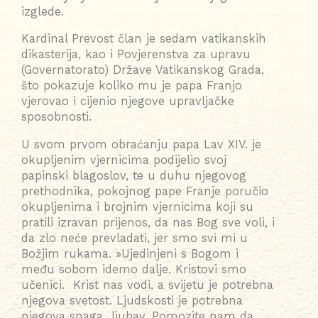
izglede.
Kardinal Prevost član je sedam vatikanskih
dikasterija, kao i Povjerenstva za upravu
(Governatorato) Države Vatikanskog Grada,
što pokazuje koliko mu je papa Franjo
vjerovao i cijenio njegove upravljačke
sposobnosti.
U svom prvom obraćanju papa Lav XIV. je
okupljenim vjernicima podijelio svoj
papinski blagoslov, te u duhu njegovog
prethodnika, pokojnog pape Franje poručio
okupljenima i brojnim vjernicima koji su
pratili izravan prijenos, da nas Bog sve voli, i
da zlo neće prevladati, jer smo svi mi u
Božjim rukama. »Ujedinjeni s Bogom i
među sobom idemo dalje. Kristovi smo
učenici. Krist nas vodi, a svijetu je potrebna
njegova svetost. Ljudskosti je potrebna
njegova snaga ljubav. Pomozite nam da