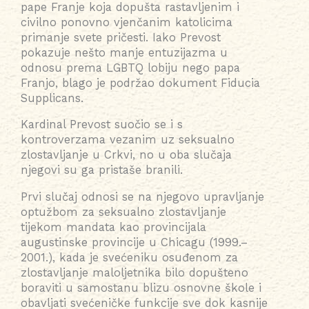
pape Franje koja dopušta rastavljenim i
civilno ponovno vjenčanim katolicima
primanje svete pričesti. Iako Prevost
pokazuje nešto manje entuzijazma u
odnosu prema LGBTQ lobiju nego papa
Franjo, blago je podržao dokument Fiducia
Supplicans.
Kardinal Prevost suočio se i s
kontroverzama vezanim uz seksualno
zlostavljanje u Crkvi, no u oba slučaja
njegovi su ga pristaše branili.
Prvi slučaj odnosi se na njegovo upravljanje
optužbom za seksualno zlostavljanje
tijekom mandata kao provincijala
augustinske provincije u Chicagu (1999.–
2001.), kada je svećeniku osuđenom za
zlostavljanje maloljetnika bilo dopušteno
boraviti u samostanu blizu osnovne škole i
obavljati svećeničke funkcije sve dok kasnije