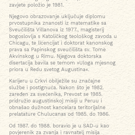
zavjete položio je 1981.
Njegovo obrazovanje uključuje diplomu
prvostupnika znanosti iz matematike sa
Sveučilišta Villanova iz 1977., magisterij
bogoslovlja s Katoličkog teološkog zavoda u
Chicagu, te licencijat i doktorat kanonskog
prava sa Papinskog sveučilišta sv. Tome
Akvinskog u Rimu. Njegova doktorska
disertacija bavila se temom »Uloga mjesnog
priora u Redu svetog Augustina«.
Karijeru u Crkvi obilježile su značajne
službe i postignuća. Nakon što je 1982.
zaređen za svećenika, Prevost se 1985.
pridružio augustinskoj misiji u Peruu i
obnašao dužnost kancelara teritorijalne
prelatature Chulucanas od 1985. do 1986.
Od 1987. do 1988. boravio je u SAD-u kao
povjerenik za zvanja i ravnatelj misija