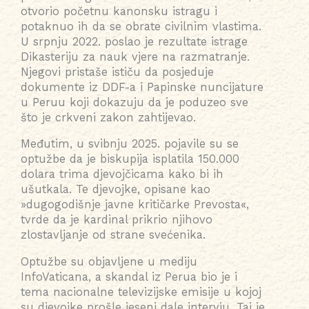
otvorio početnu kanonsku istragu i
potaknuo ih da se obrate civilnim vlastima.
U srpnju 2022. poslao je rezultate istrage
Dikasteriju za nauk vjere na razmatranje.
Njegovi pristaše ističu da posjeduje
dokumente iz DDF-a i Papinske nuncijature
u Peruu koji dokazuju da je poduzeo sve
što je crkveni zakon zahtijevao.
Međutim, u svibnju 2025. pojavile su se
optužbe da je biskupija isplatila 150.000
dolara trima djevojčicama kako bi ih
ušutkala. Te djevojke, opisane kao
»dugogodišnje javne kritičarke Prevosta«,
tvrde da je kardinal prikrio njihovo
zlostavljanje od strane svećenika.
Optužbe su objavljene u mediju
InfoVaticana, a skandal iz Perua bio je i
tema nacionalne televizijske emisije u kojoj
su djevojke prošle jeseni dale intervju. Taj je