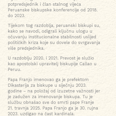
potpredsjednik i član stalnog vijeća
Peruanske biskupske konferencije od 2018.
do 2023.
Tijekom tog razdoblja, peruanski biskupi su,
kako se navodi, odigrali ključnu ulogu u
očuvanju institucionalne stabilnosti uslijed
političkih kriza koje su dovele do svrgavanja
više predsjednika.
U razdoblju 2020. i 2021. Prevost je služio
kao apostolski upravitelj biskupije Callao u
Peruu.
Papa Franjo imenovao ga je prefektom
Dikasterija za biskupe u siječnju 2023.
godine – na položaj od izuzetne važnosti jer
je zadužen za imenovanje biskupa. Tu je
službu obnašao sve do smrti pape Franje
21. travnja 2025. Papa Franjo ga je 30. rujna
2023. uzdigao na čast kardinala.