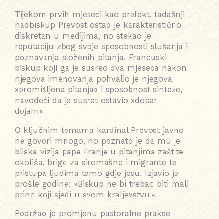
Tijekom prvih mjeseci kao prefekt, tadašnji
nadbiskup Prevost ostao je karakteristično
diskretan u medijima, no stekao je
reputaciju zbog svoje sposobnosti slušanja i
poznavanja složenih pitanja. Francuski
biskup koji ga je susreo dva mjeseca nakon
njegova imenovanja pohvalio je njegova
»promišljena pitanja« i sposobnost sinteze,
navodeći da je susret ostavio »dobar
dojam«.
O ključnim temama kardinal Prevost javno
ne govori mnogo, no poznato je da mu je
bliska vizija pape Franje u pitanjima zaštite
okoliša, brige za siromašne i migrante te
pristupa ljudima tamo gdje jesu. Izjavio je
prošle godine: »Biskup ne bi trebao biti mali
princ koji sjedi u svom kraljevstvu.«
Podržao je promjenu pastoralne prakse