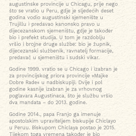
augustinske provincije u Chicagu, prije nego
što se vratio u Peru, gdje je sljedećih deset
godina vodio augustinski sjemenište u
Trujillu i predavao kanonsko pravo u
dijecezanskom sjemeništu, gdje je također
bio i prefekt studija. U tom je razdoblju
vršio i brojne druge službe: bio je župnik,
dijecezanski službenik, ravnatelj formacije,
predavač u sjemeništu i sudski vikar.
Godine 1999. vratio se u Chicago i izabran je
za provincijskog priora provincije »Majke
Dobre Rade« u nadbiskupiji. Dvije i pol
godine kasnije izabran je za vrhovnog
poglavara Augustinaca, što je službu vršio
dva mandata – do 2013. godine.
Godine 2014., papa Franjo ga imenuje
apostolskim upraviteljem biskupije Chiclayo
u Peruu. Biskupom Chiclaya postao je 2015.
Tijekom toga vremena također je bio