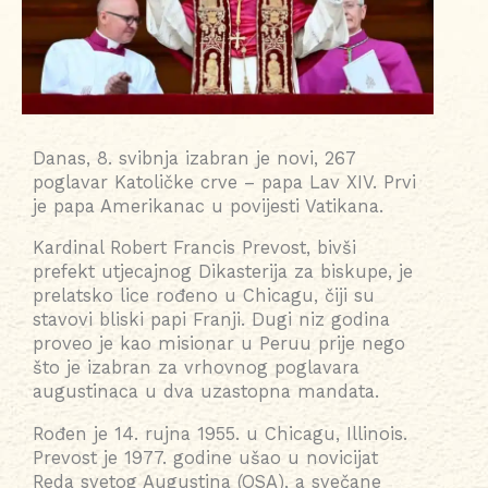
Danas, 8. svibnja izabran je novi, 267
poglavar Katoličke crve – papa Lav XIV. Prvi
je papa Amerikanac u povijesti Vatikana.
Kardinal Robert Francis Prevost, bivši
prefekt utjecajnog Dikasterija za biskupe, je
prelatsko lice rođeno u Chicagu, čiji su
stavovi bliski papi Franji. Dugi niz godina
proveo je kao misionar u Peruu prije nego
što je izabran za vrhovnog poglavara
augustinaca u dva uzastopna mandata.
Rođen je 14. rujna 1955. u Chicagu, Illinois.
Prevost je 1977. godine ušao u novicijat
Reda svetog Augustina (OSA), a svečane