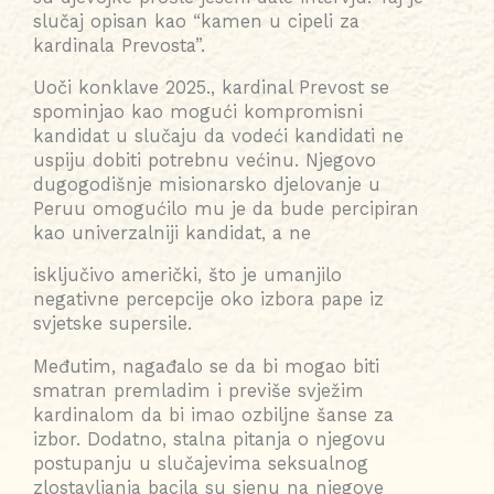
slučaj opisan kao “kamen u cipeli za
kardinala Prevosta”.
Uoči konklave 2025., kardinal Prevost se
spominjao kao mogući kompromisni
kandidat u slučaju da vodeći kandidati ne
uspiju dobiti potrebnu većinu. Njegovo
dugogodišnje misionarsko djelovanje u
Peruu omogućilo mu je da bude percipiran
kao univerzalniji kandidat, a ne
isključivo američki, što je umanjilo
negativne percepcije oko izbora pape iz
svjetske supersile.
Međutim, nagađalo se da bi mogao biti
smatran premladim i previše svježim
kardinalom da bi imao ozbiljne šanse za
izbor. Dodatno, stalna pitanja o njegovu
postupanju u slučajevima seksualnog
zlostavljanja bacila su sjenu na njegove