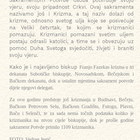
Sakramentom Potvrde osoba potvrđuje svoju
vjeru, svoju pripadnost Crkvi. Ovaj sakramenta
nazivamo još i Krizma, a taj naziv dolazi od
krizme, odnosno svetog ulja koje se posvećuje
na Veliki četvrtak, te kojim se krizmanici
pomazuju. Krizmanici pomazani svetim uljem
postaju odrasli katolici, a time se i obvezuju uz
pomoć Duha Svetoga svjedočiti, živjeti i braniti
svoju vjeru.
Kako je i najavljeno biskup
Franjo Fazekas krizma u tri
dekanata Subotičke biskupije, Novosadskom, Bečejskom i
Bačkom dekanatu, dok u ostalim mjestima sakrament potvrde
dijele njegovi delegati.
Za ovu godinu predstoje još krizmanja u Budisavi, Bečeju,
Bačkom Petrovom Selu, Bačkom Gradištu, Futogu, Plavni,
Baču i Selenči, te za sada nema točnih podataka koliko je
krizmanika na nivou cijele biskupije, dok je prošle godine
sakrament Potvde primilo 1109 krizmanika.
FOTO: Vedran Jegić