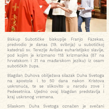
Biskup Subotičke biskupije Franjo Fazekas,
predvodio je danas (19. svibnja) u subotičkoj
katedrali sv. Terezije Avilske euharistijsko slavlje,
pod kojim je krizmano 118 krizmanika (87 na
hrvatskom i 31 na mađarskom jeziku) iz osam
subotičkih župa.
Blagdan Duhova obilježava silazak Duha Svetoga
na apostole i to 50 dana nakon Kristova
uskrsnuća, te se slikovito u narodu zove i
Pedesetnica. Ujedno ovaj blagdan predstavlja i
kraj uskrsnog vremena.
Silaskom Duha Svetoga označen je svečani