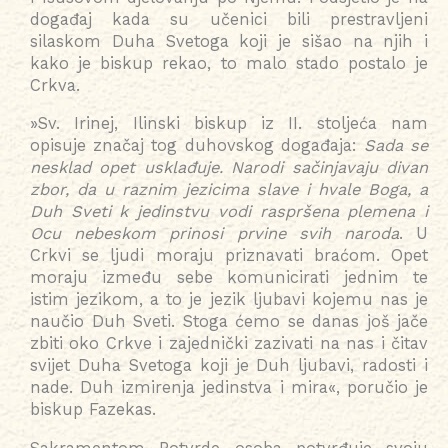
događaj kada su učenici bili prestravljeni
silaskom Duha Svetoga koji je sišao na njih i
kako je biskup rekao, to malo stado postalo je
Crkva.
»Sv. Irinej, Ilinski biskup iz II. stoljeća nam
opisuje značaj tog duhovskog događaja:
Sada se
nesklad opet usklađuje. Narodi sačinjavaju divan
zbor, da u raznim jezicima slave i hvale Boga, a
Duh Sveti k jedinstvu vodi raspršena plemena i
Ocu nebeskom prinosi prvine svih naroda
. U
Crkvi se ljudi moraju priznavati braćom. Opet
moraju između sebe komunicirati jednim te
istim jezikom, a to je jezik ljubavi kojemu nas je
naučio Duh Sveti. Stoga ćemo se danas još jače
zbiti oko Crkve i zajednički zazivati na nas i čitav
svijet Duha Svetoga koji je Duh ljubavi, radosti i
nade. Duh izmirenja jedinstva i mira«, poručio je
biskup Fazekas.