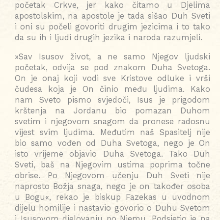
početak Crkve, jer kako čitamo u Djelima
apostolskim, na apostole je tada sišao Duh Sveti
i oni su počeli govoriti drugim jezicima i to tako
da su ih i ljudi drugih jezika i naroda razumjeli.
»Sav Isusov život, a ne samo Njegov ljudski
početak, odvija se pod znakom Duha Svetoga.
On je onaj koji vodi sve Kristove odluke i vrši
čudesa koja je On činio među ljudima. Kako
nam Sveto pismo svjedoči, Isus je prigodom
krštenja na Jordanu bio pomazan Duhom
svetim i njegovom snagom da pronese radosnu
vijest svim ljudima. Međutim naš Spasitelj nije
bio samo vođen od Duha Svetoga, nego je On
isto vrijeme objavio Duha Svetoga. Tako Duh
Sveti, baš na Njegovim ustima poprima točne
obrise. Po Njegovom učenju Duh Sveti nije
naprosto Božja snaga, nego je on također osoba
u Bogu«, rekao je biskup Fazekas u uvodnom
dijelu homilije i nastavio govorio o Duhu Svetom
i Isusovom djelovanju po Njemu. Podsjetio je na