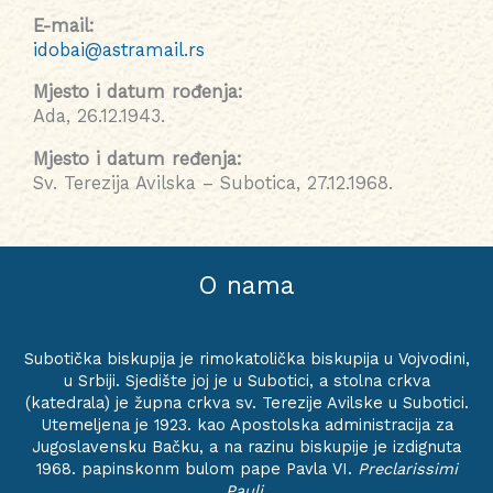
E-mail:
idobai@astramail.rs
Mjesto i datum rođenja:
Ada, 26.12.1943.
Mjesto i datum ređenja:
Sv. Terezija Avilska – Subotica, 27.12.1968.
O nama
Subotička biskupija je rimokatolička biskupija u Vojvodini,
u Srbiji. Sjedište joj je u Subotici, a stolna crkva
(katedrala) je župna crkva sv. Terezije Avilske u Subotici.
Utemeljena je 1923. kao Apostolska administracija za
Jugoslavensku Bačku, a na razinu biskupije je izdignuta
1968. papinskonm bulom pape Pavla VI.
Preclarissimi
Pauli
.