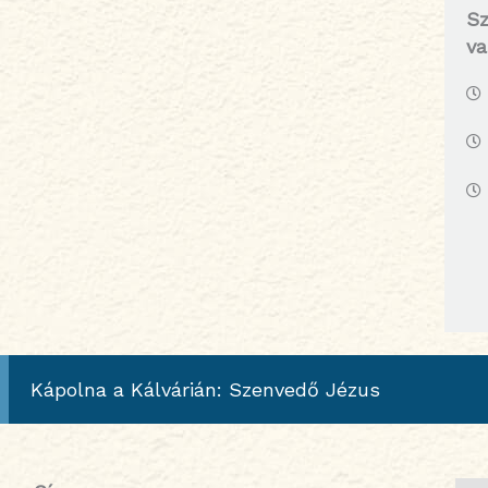
Sz
va
Kápolna a Kálvárián: Szenvedő Jézus