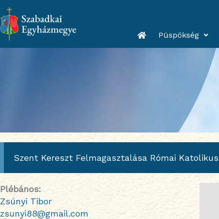
Skip
to
content
Püspökség
Szent Kereszt Felmagasztalása Római Katolikus
Plébános:
Zsúnyi Tibor
zsunyi88@gmail.com