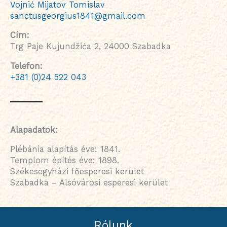
Vojnić Mijatov Tomislav
sanctusgeorgius1841@gmail.com
Cím:
Trg Paje Kujundžića 2, 24000 Szabadka
Telefon:
+381 (0)24 522 043
Alapadatok:
Plébánia alapítás éve: 1841.
Templom építés éve: 1898.
Székesegyházi főesperesi kerület
Szabadka – Alsóvárosi esperesi kerület
Rólunk