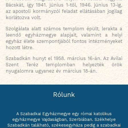
Bácskát, így 1941. június 1-től, 1946. június 13-ig,
az apostoli kormányzói feladat ellátásában jogilag
korlátozva volt.
Szolgálata alatt számos templom épült, lerakta a
leendő egyházmegye alapjait, valamint a helyi
egyház élete szempontjából fontos intézményeket
hozott létre.
Szabadkán hunyt el 1958. március 16-án. Az Avilai
Szent Teréz templomban helyezték örök
nyugalomra ugyanez év március 18-án.
Rólunk
A Szabadkai Egyházmegye egy római katolikus
egyházmegye Vajdaságban, Szerbiában. Székhelye
Szabadkán található, székesegyháza pedig a szabadkai