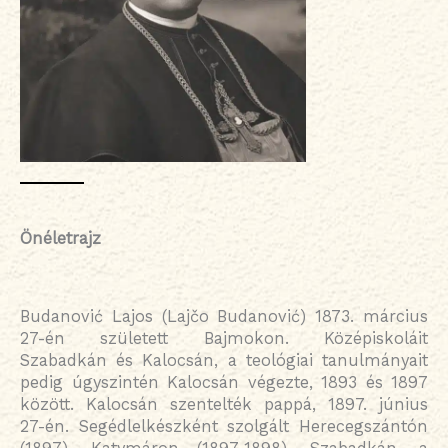
Önéletrajz
Budanović Lajos (Lajčo Budanović) 1873. március
27-én született Bajmokon. Középiskoláit
Szabadkán és Kalocsán, a teológiai tanulmányait
pedig úgyszintén Kalocsán végezte, 1893 és 1897
között. Kalocsán szentelték pappá, 1897. június
27-én. Segédlelkészként szolgált Herecegszántón