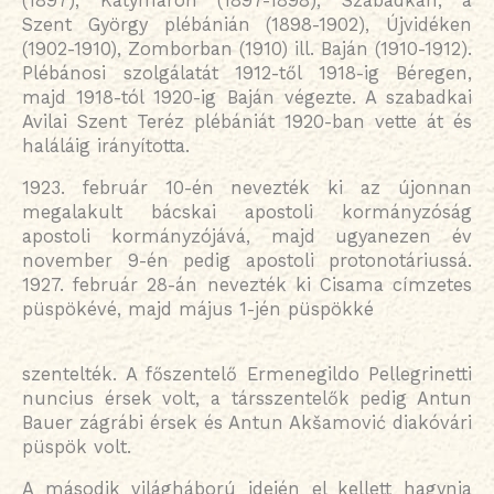
(1897), Katymáron (1897-1898), Szabadkán, a
Szent György plébánián (1898-1902), Újvidéken
(1902-1910), Zomborban (1910) ill. Baján (1910-1912).
Plébánosi szolgálatát 1912-től 1918-ig Béregen,
majd 1918-tól 1920-ig Baján végezte. A szabadkai
Avilai Szent Teréz plébániát 1920-ban vette át és
haláláig irányította.
1923. február 10-én nevezték ki az újonnan
megalakult bácskai apostoli kormányzóság
apostoli kormányzójává, majd ugyanezen év
november 9-én pedig apostoli protonotáriussá.
1927. február 28-án nevezték ki Cisama címzetes
püspökévé, majd május 1-jén püspökké
szentelték. A főszentelő Ermenegildo Pellegrinetti
nuncius érsek volt, a társszentelők pedig Antun
Bauer zágrábi érsek és Antun Akšamović diakóvári
püspök volt.
A második világháború idején el kellett hagynia