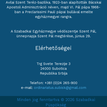
Avilai Szent Teréz-bazilika. 1923-ban alapították Bácskai
Apostoli Adminisztráció néven, majd VI. Pál pápa 1968-
ban a Preclarissimi Pauli pápai bullával emelte
egyházmegyei rangra.
A Szabadkai Egyházmegye védőszentje Szent Pál,
ünnepnapja Szent Pál megtérése, június 29.
Elérhetőségei
Trg Svete Terezije 3
24000 Subotica
Republika Srbija
Telefon: +381 (0)24 265-900
e-mail:
ordinariatus.subisk@gmail.com
Minden jog fenntartva © 2026 Szabadkai
Püspökség