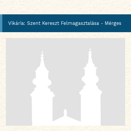
Vikária: Szent Kereszt Felmagasztalása - Mérges