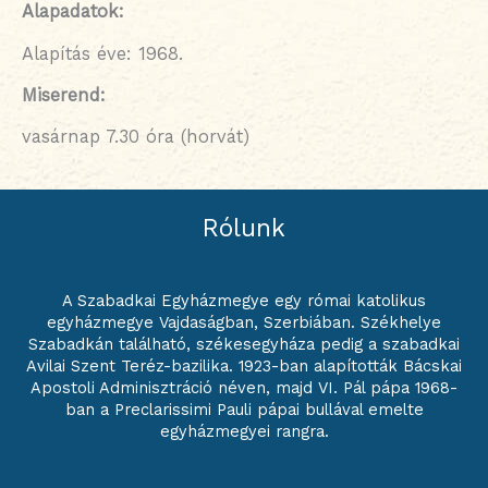
Alapadatok:
Alapítás éve: 1968.
Miserend:
vasárnap 7.30 óra (horvát)
Rólunk
A Szabadkai Egyházmegye egy római katolikus
egyházmegye Vajdaságban, Szerbiában. Székhelye
Szabadkán található, székesegyháza pedig a szabadkai
Avilai Szent Teréz-bazilika. 1923-ban alapították Bácskai
Apostoli Adminisztráció néven, majd VI. Pál pápa 1968-
ban a Preclarissimi Pauli pápai bullával emelte
egyházmegyei rangra.