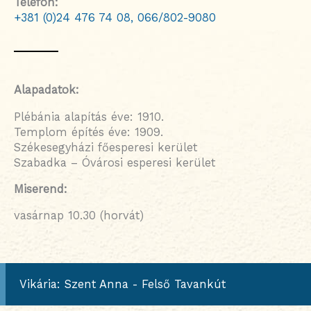
Telefon:
+381 (0)24 476 74 08,
066/802-9080
Alapadatok:
Plébánia alapítás éve: 1910.
Templom építés éve: 1909.
Székesegyházi főesperesi kerület
Szabadka – Óvárosi esperesi kerület
Miserend:
vasárnap 10.30 (horvát)
Vikária: Szent Anna - Felső Tavankút