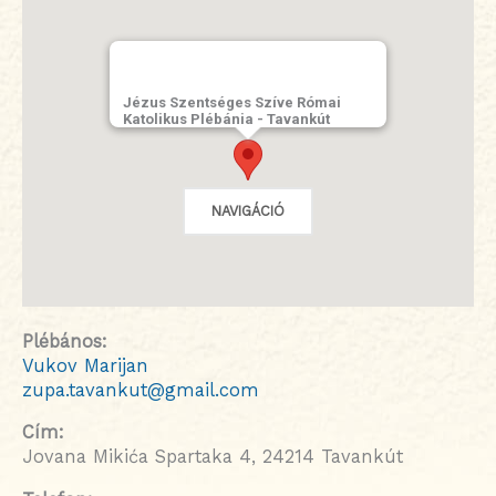
Jézus Szentséges Szíve Római
Katolikus Plébánia - Tavankút
NAVIGÁCIÓ
Plébános:
Vukov Marijan
zupa.tavankut@gmail.com
Cím:
Jovana Mikića Spartaka 4, 24214 Tavankút