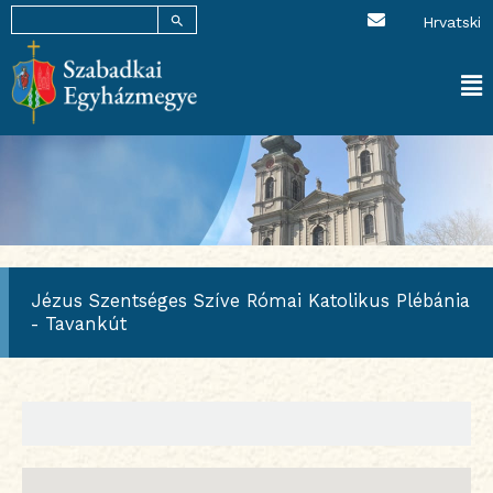
SEARCH BUTTON
E
Skip
Search
Hrvatski
n
for:
to
v
content
e
l
Ma
o
p
Me
e
Jézus Szentséges Szíve Római Katolikus Plébánia
- Tavankút