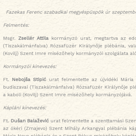
Fazekas Ferenc szabadkai megyéspüspök úr szeptember
Felmentés:
Msgr.
Zsellér Attila
kormányzó urat, megtartva az eddi
(Tiszakálmánfalva) Rózsafüzér Királynője plébánia, val
(Kovilj) Szent Imre misézőhely kormányzói szolgálata aló
Kormányzói kinevezés:
Ft.
Neboj
ša Stipić
urat felmentette az újvidéki Mária 
budiszavai (Tiszakálmánfalva) Rózsafüzér Királynője plé
a kaboli (Kovilj) Szent Imre misézőhely kormányzójává.
Kápláni kinevezés:
Ft.
Dušan Balažević
urat felmentette a szenttamási Szen
az ókéri (Zmajevo) Szent Mihály Arkangyal plébánia kápl
Mária Neve plébánia és a Szent Rókus misézőhely káplán