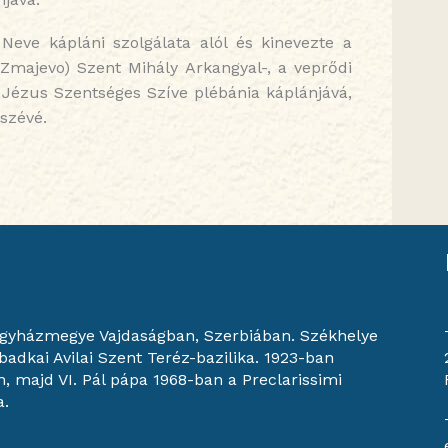
Neve kápláni szolgálata alól és kinevezte a
(Zmajevo) Szent Mihály Arkangyal-, a veprődi
) Jézus Szentséges Szíve plébánia káplánjává,
észévé.
egyházmegye Vajdaságban, Szerbiában. Székhelye
adkai Avilai Szent Teréz-bazilika. 1923-ban
n, majd VI. Pál pápa 1968-ban a Preclarissimi
a.