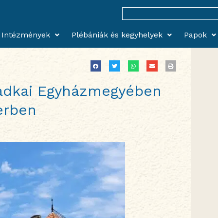
Search
for:
Intézmények
Plébániák és kegyhelyek
Papok
badkai Egyházmegyében
erben