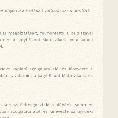
 elején a következő változásokról döntött:
gi megbízatásait, felmentette a budiszavai
amint a kátyi Szent Máté vikária és a kaboli
l.
Neve kápláni szolgálata alól és kinevezte a
bánia, valamint a kátyi Szent Máté vikária és
t Kereszt Felmagasztalása plébánia, valamint
áni szolgálata alól, és kinevezte az újvidéki
jává.