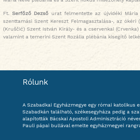
Ft.
Serfőző Dezső
urat felmentette az újvidéki Mária 
szenttamási Szent Kereszt Felmagasztalása-, az ókéri 
(Kruščić) Szent István Király- és a cservenkai (Crvenka
valamint a temerini Szent Rozália plébánia kisegítő lelk
Rólunk
A Szabadkai Egyházmegye egy római katolikus 
Szabadkán található, székesegyháza pedig a szab
alapították Bácskai Apostoli Adminisztráció néve
Pauli pápai bullával emelte egyházmegyei rangr