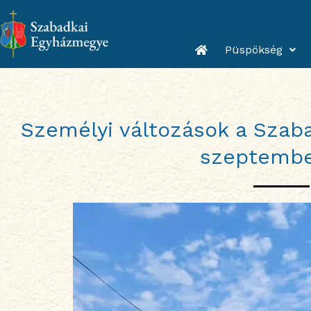
Skip
to
content
Püspökség
Személyi változások a Sza
szeptemb