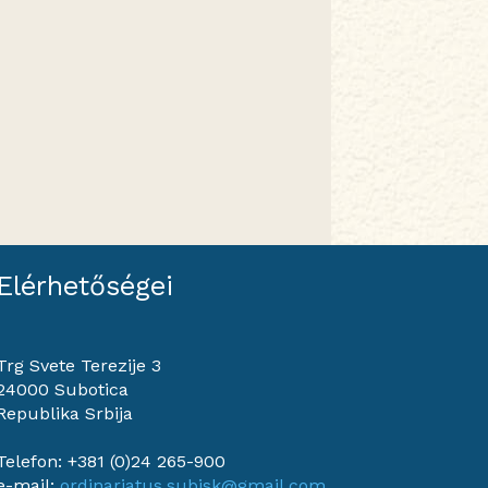
Elérhetőségei
Trg Svete Terezije 3
24000 Subotica
Republika Srbija
Telefon: +381 (0)24 265-900
e-mail:
ordinariatus.subisk@gmail.com