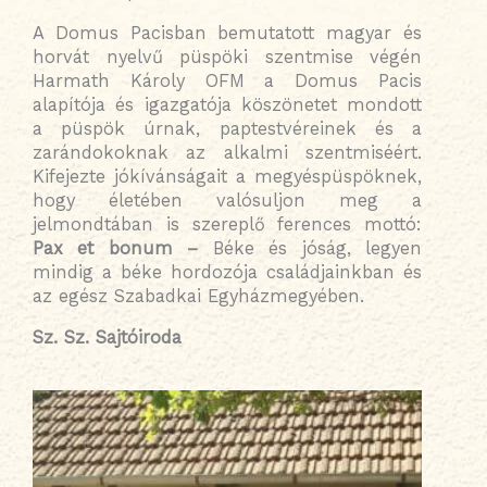
A Domus Pacisban bemutatott magyar és
horvát nyelvű püspöki szentmise végén
Harmath Károly OFM a Domus Pacis
alapítója és igazgatója köszönetet mondott
a püspök úrnak, paptestvéreinek és a
zarándokoknak az alkalmi szentmiséért.
Kifejezte jókívánságait a megyéspüspöknek,
hogy életében valósuljon meg a
jelmondtában is szereplő ferences mottó:
Pax et bonum –
Béke és jóság, legyen
mindig a béke hordozója családjainkban és
az egész Szabadkai Egyházmegyében.
Sz. Sz. Sajtóiroda