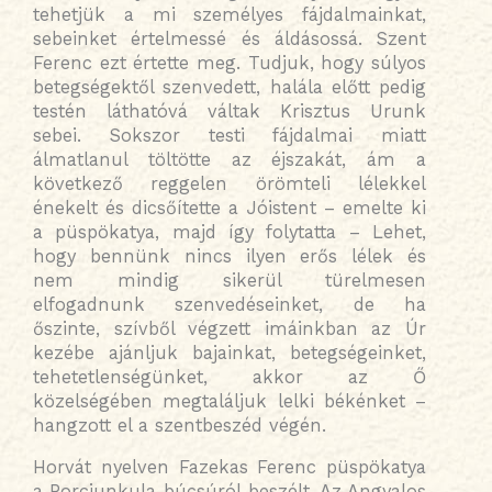
tehetjük a mi személyes fájdalmainkat,
sebeinket értelmessé és áldásossá. Szent
Ferenc ezt értette meg. Tudjuk, hogy súlyos
betegségektől szenvedett, halála előtt pedig
testén láthatóvá váltak Krisztus Urunk
sebei. Sokszor testi fájdalmai miatt
álmatlanul töltötte az éjszakát, ám a
következő reggelen örömteli lélekkel
énekelt és dicsőítette a Jóistent – emelte ki
a püspökatya, majd így folytatta – Lehet,
hogy bennünk nincs ilyen erős lélek és
nem mindig sikerül türelmesen
elfogadnunk szenvedéseinket, de ha
őszinte, szívből végzett imáinkban az Úr
kezébe ajánljuk bajainkat, betegségeinket,
tehetetlenségünket, akkor az Ő
közelségében megtaláljuk lelki békénket –
hangzott el a szentbeszéd végén.
Horvát nyelven Fazekas Ferenc püspökatya
a Porciunkula-búcsúról beszélt. Az Angyalos