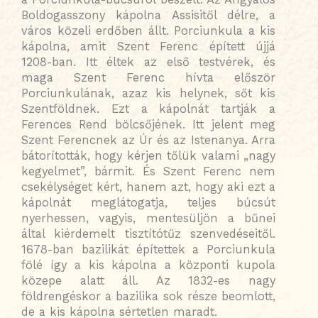
Boldogasszony kápolna Assisitől délre, a
város közeli erdőben állt.
Porciunkula a kis
kápolna, amit Szent Ferenc épített újjá
1208-ban. Itt éltek az első testvérek, és
maga Szent Ferenc hívta először
Porciunkulának, azaz kis helynek, sőt kis
Szentföldnek.
Ezt a kápolnát tartják a
Ferences Rend bölcsőjének. Itt jelent meg
Szent Ferencnek
az Úr és az Istenanya. Arra
bátorították, hogy kérjen tőlük valami „nagy
kegyelmet”, bármit. És Szent Ferenc nem
csekélységet kért, hanem azt, hogy aki ezt a
kápolnát meglátogatja, teljes búcsút
nyerhessen, vagyis, mentesüljön a bűnei
által kiérdemelt tisztítótűz szenvedéseitől.
1678-ban bazilikát építettek a Porciunkula
fölé így a kis kápolna a központi kupola
közepe alatt áll. Az 1832-es nagy
földrengéskor a bazilika sok része beomlott,
de a kis kápolna sértetlen maradt.