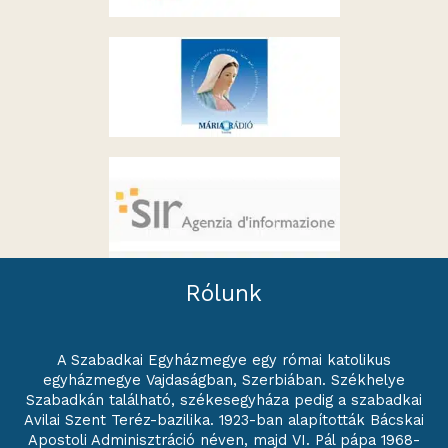
Rólunk
A Szabadkai Egyházmegye egy római katolikus
egyházmegye Vajdaságban, Szerbiában. Székhelye
Szabadkán található, székesegyháza pedig a szabadkai
Avilai Szent Teréz-bazilika. 1923-ban alapították Bácskai
Apostoli Adminisztráció néven, majd VI. Pál pápa 1968-