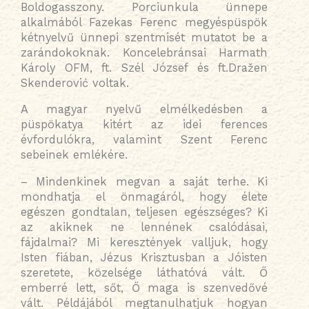
Boldogasszony. Porciunkula ünnepe
alkalmából
Fazekas Ferenc megyéspüspök
kétnyelvű ünnepi szentmisét mutatot be a
zarándokoknak. Koncelebránsai Harmath
Károly OFM, ft. Szél József és ft.Dražen
Skenderović voltak.
A magyar nyelvű elmélkedésben a
püspökatya kitért az idei ferences
évfordulókra, valamint Szent Ferenc
sebeinek emlékére.
– Mindenkinek megvan a saját terhe. Ki
mondhatja el önmagáról, hogy élete
egészen gondtalan, teljesen egészséges? Ki
az akiknek ne lennének csalódásai,
fájdalmai? Mi keresztények valljuk, hogy
Isten fiában, Jézus Krisztusban a Jóisten
szeretete, közelsége láthatóvá vált. Ő
emberré lett, sőt, Ő maga is szenvedővé
vált. Példájából megtanulhatjuk hogyan