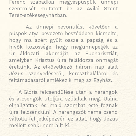
Ferenc szabadkai megyéspüspük ünnepi
szentmisét mutatott be az Avilai Szent
Teréz-székesegyházban.
Az ünnepi bevonulást követően a
püspök atya bevezető beszédében kiemelte,
hogy ma azért gyűlt össze a papság és a
hívők közössége, hogy megünnepeljék az
Úr áldozati lakomáját, az Eucharisztiát,
amelyben Krisztus újra feláldozza önmagát
érettünk. Az elkövetkező három nap alatt
Jézus szenvedéséről, kereszthaláláról és
feltámadásáról emlékezik meg az Egyház.
A Glória felcsendülése után a harangok
és a csengők utoljára szólaltak meg. Utána
elhallgattak, és majd szombat este fognak
újra felcsendülni. A harangszót néma csend
váltotta fel jelképezvén ez által, hogy Jézus
mellett senki nem állt ki.