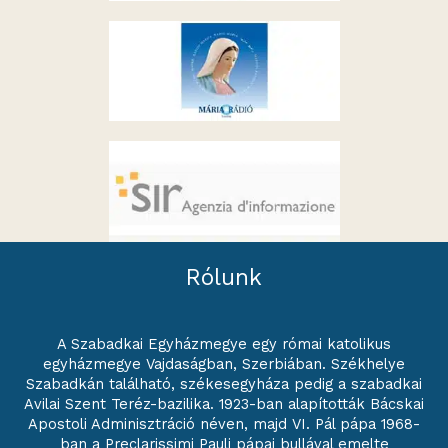
Rólunk
A Szabadkai Egyházmegye egy római katolikus
egyházmegye Vajdaságban, Szerbiában. Székhelye
Szabadkán található, székesegyháza pedig a szabadkai
Avilai Szent Teréz-bazilika. 1923-ban alapították Bácskai
Apostoli Adminisztráció néven, majd VI. Pál pápa 1968-
ban a Preclarissimi Pauli pápai bullával emelte