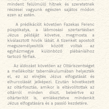
mindent felülmúló hitnek és szeretetnek
részesei vagyunk egészen sajátos módon
ezen az estén.
A prédikációt követően Fazekas Ferenc
püspökatya, a lábmosási szertartásban
Jézus példáját követve, megmosta a
kiválasztott hívők lábát. A tizenkét apostolt
megszemélyesítők között voltak az
egyházmegye különböző plébániáihoz
tartozó férfiak.
Az áldozást követően az Oltáriszentséget
a mellékoltár tabernákulumában helyezték
el, ez az elrejtés Jézus elfogatását és
elhurcolását jelképezi. Ezután következett
az oltárfosztás, amikor is eltávolítottak az
oltárról minden díszt, beleértve az
oltárterítőt is, emlékeztetve mindenkit
Jézus elfogatására és a passió kezdetére.