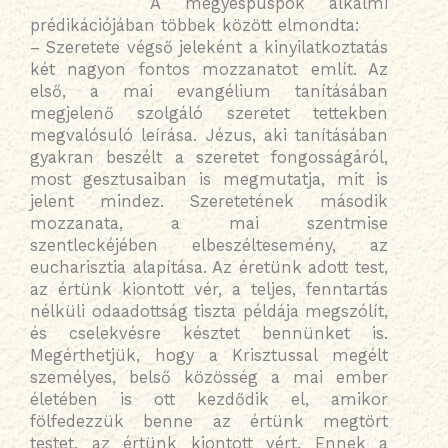
A megyéspüspök alkalmi
prédikációjában többek között elmondta:
– Szeretete végső jeleként a kinyilatkoztatás
két nagyon fontos mozzanatot említ. Az
első, a mai evangélium tanításában
megjelenő szolgáló szeretet tettekben
megvalósuló leírása. Jézus, aki tanításában
gyakran beszélt a szeretet fongosságáról,
most gesztusaiban is megmutatja, mit is
jelent mindez. Szeretetének második
mozzanata, a mai szentmise
szentleckéjében elbeszéltesemény, az
eucharisztia alapítása. Az éretünk adott test,
az értünk kiontott vér, a teljes, fenntartás
nélküli odaadottság tiszta példája megszólít,
és cselekvésre késztet bennünket is.
Megérthetjük, hogy a Krisztussal megélt
személyes, belső közösség a mai ember
életében is ott kezdődik el, amikor
fölfedezzük benne az értünk megtört
testet, az értünk kiontott vért. Ennek a