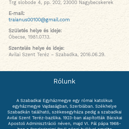
Trg slobode 4, pp. 202, 23000 Nagybecskerek
E-mail:
traianus00100@gmail.com
Születés helye és ideje
:
Óbecse, 1981.07.13.
Szentelés helye és ideje
:
Avilai Szent Teréz – Szabadka, 2016.06.29.
Rólunk
A Szabadkai Egyházmegye egy római katolikus
egyházmegye Vajdaságban, Szerbiában. Székhelye
Szabadkán található, székesegyháza pedig a szabadkai
Avilai Szent Teréz-bazilika. 1923-ban alapították Bácskai
Apostoli Adminisztráció néven, majd VI. Pál pápa 1968-