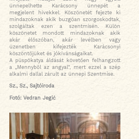
ünnepelhette Karácsony ünnepét a
megjelent hívekkel. Köszönetét fejezte ki
mindazoknak akik buzgóan szorgoskodtak,
szolgáltak ezen a szentmisén. Külön
köszönetet mondott mindazoknak akik
akár élőszóban, akár levélben vagy
üzenetben kifejezték Karácsonyi
köszöntőjüket és jókívánságaikat.
A püspökatya áldását követően felhangzott
a „Mennyből az angyal“, mert ezzel a szép
alkalmi dallal zárult az ünnepi Szentmise.
Sz., Sz., Sajtóiroda
Fotó: Vedran Jegić