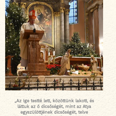
„Az Ige testté lett, közöttünk lakott, és
láttuk az ő dicsőségét, mint az Atya
egyszülöttjének dicsőségét, telve