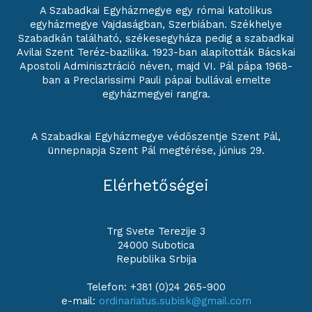
A Szabadkai Egyházmegye egy római katolikus
egyházmegye Vajdaságban, Szerbiában. Székhelye
Szabadkán található, székesegyháza pedig a szabadkai
Avilai Szent Teréz-bazilika. 1923-ban alapították Bácskai
Apostoli Adminisztráció néven, majd VI. Pál pápa 1968-
ban a Preclarissimi Pauli pápai bullával emelte
egyházmegyei rangra.
A Szabadkai Egyházmegye védőszentje Szent Pál,
ünnepnapja Szent Pál megtérése, június 29.
Elérhetőségei
Trg Svete Terezije 3
24000 Subotica
Republika Srbija
Telefon: +381 (0)24 265-900
e-mail:
ordinariatus.subisk@gmail.com