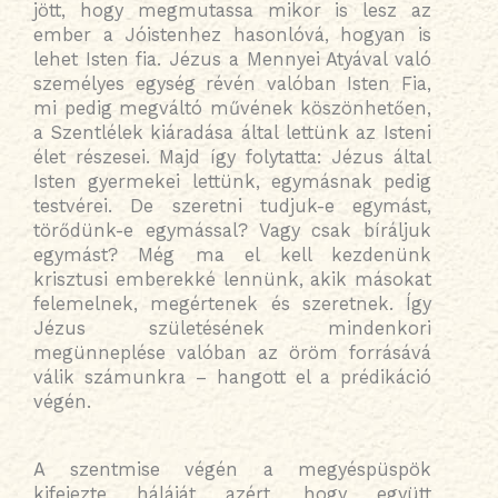
jött, hogy megmutassa mikor is lesz az
ember a Jóistenhez hasonlóvá, hogyan is
lehet Isten fia. Jézus a Mennyei Atyával való
személyes egység révén valóban Isten Fia,
mi pedig megváltó művének köszönhetően,
a Szentlélek kiáradása által lettünk az Isteni
élet részesei. Majd így folytatta: Jézus által
Isten gyermekei lettünk, egymásnak pedig
testvérei. De szeretni tudjuk-e egymást,
törődünk-e egymással? Vagy csak bíráljuk
egymást? Még ma el kell kezdenünk
krisztusi emberekké lennünk, akik másokat
felemelnek, megértenek és szeretnek. Így
Jézus születésének mindenkori
megünneplése valóban az öröm forrásává
válik számunkra – hangott el a prédikáció
végén.
A szentmise végén a megyéspüspök
kifejezte háláját azért, hogy együtt