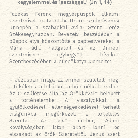
kegyelemmel és igazsággal.“ (Jn 1, 14)
Fazekas Ferenc megyéspüspök alkalmi
szentmisét mutatott be Urunk születésének
ünnepén a szabadkai Avilai Szent Teréz
Székesegyházban. Bevezető beszédében a
püspök atya köszöntötte a paptestvéreket, a
Mária rádió hallgatóit és az ünnepi
szentmisére egybegyűlt híveket.
Szentbeszédében a püspökatya kiemelte:
– Jézusban maga az ember született meg,
a tökéletes, a hibátlan, a bűn nélküli ember.
Az Ő születése által az Örökkévaló belépett
a történelembe. A viszályokkal, a
gyűlölködéssel, ellenségeskedéssel terhelt
világunkba megérkezett a tökéletes
Szeretet. Az első ember, Ádám
kevélységében Isten akart lenni, és
elszakadt az örök Szeretettől. Jézus azért