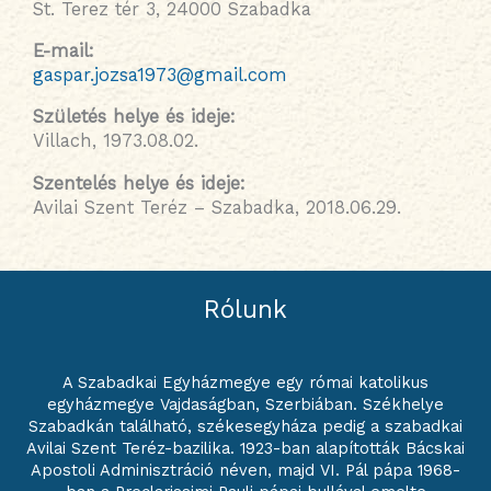
St. Terez tér 3, 24000 Szabadka
E-mail:
gaspar.jozsa1973@gmail.com
Születés helye és ideje
:
Villach, 1973.08.02.
Szentelés helye és ideje
:
Avilai Szent Teréz – Szabadka, 2018.06.29.
Rólunk
A Szabadkai Egyházmegye egy római katolikus
egyházmegye Vajdaságban, Szerbiában. Székhelye
Szabadkán található, székesegyháza pedig a szabadkai
Avilai Szent Teréz-bazilika. 1923-ban alapították Bácskai
Apostoli Adminisztráció néven, majd VI. Pál pápa 1968-