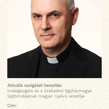
Aktuális szolgálati beosztás
:
irodaigazgató és
a Szabadkai Egyházmegye
Sajtóirodájának magyar nyelvű vezetője
Cím: