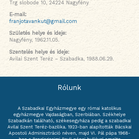
Trg slobode 10, 24224 Nagyfény
E-mail:
franjotavankut@gmail.com
Születés helye és ideje
:
Nagyfény, 1962.11.05.
Szentelés helye és ideje
:
Avilai Szent Teréz – Szabadka, 1988.06.29.
Rólunk
A Szabadkai Egyházmegye egy római katolikus
egyházmegye Vajdaságban, Szerbiában. Székhelye
Szabadkán található, székesegyháza pedig a szabadkai
Avilai Szent Teréz-bazilika. 1923-ban alapították Bácskai
Apostoli Adminisztráció néven, majd VI. Pál pápa 1968-