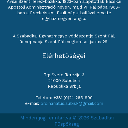
Avilai Szent Teréz-bazilika. 1923-ban alapították Bácskai
Apostoli Adminisztráció néven, majd VI. Pál pápa 1968-
ban a Preclarissimi Pauli pápai bullával emelte
egyházmegyei rangra.
A Szabadkai Egyházmegye védőszentje Szent Pál,
ünnepnapja Szent Pál megtérése, június 29.
Elérhetőségei
Trg Svete Terezije 3
24000 Subotica
Republika Srbija
Telefon: +381 (0)24 265-900
e-mail:
ordinariatus.subisk@gmail.com
Minden jog fenntartva © 2026 Szabadkai
Püspökség