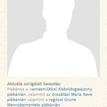
Aktuális szolgálati beosztás
:
Plébános a n
emesmiliticsi Kisboldogasszony
plébánián
, valamint az
őrszállási Mária Neve
plébánián
valamint a
regőcei Urunk
Mennybementele plébánián