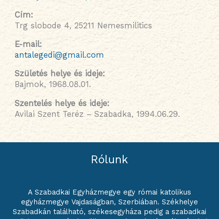
Cím:
Trg slobode 4, 25211 Nemesmilitics
E-mail:
antalegedi@gmail.com
Születés helye és ideje
:
Bajmok, 1968.08.01.
Szentelés helye és ideje
:
Avilai Szent Teréz – Szabadka, 1994.06.29.
Rólunk
A Szabadkai Egyházmegye egy római katolikus
egyházmegye Vajdaságban, Szerbiában. Székhelye
Szabadkán található, székesegyháza pedig a szabadkai