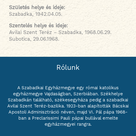
Születés helye és ideje
:
Szabadka, 1942.04.05.
Szentelés helye és ideje
:
Avilai Szent Teréz – Szabadka, 1968.06.29.
Subotica, 29.06.1968.
Rólunk
A Szabadkai Egyházmegye egy római katolikus
egyházmegye Vajdaságban, Szerbiában. Székhelye
Szabadkán található, székesegyháza pedig a szabadkai
Avilai Szent Teréz-bazilika. 1923-ban alapították Bácskai
Apostoli Adminisztráció néven, majd VI. Pál pápa 1968-
ban a Preclarissimi Pauli pápai bullával emelte
egyházmegyei rangra.