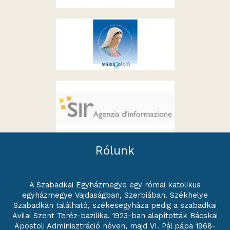
Rólunk
A Szabadkai Egyházmegye egy római katolikus
egyházmegye Vajdaságban, Szerbiában. Székhelye
Szabadkán található, székesegyháza pedig a szabadkai
Avilai Szent Teréz-bazilika. 1923-ban alapították Bácskai
Apostoli Adminisztráció néven, majd VI. Pál pápa 1968-