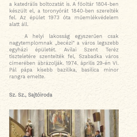
a katedrális boltozatát is. A főoltár 1804-ben
készült el, a toronyórát 1840-ben szerelték
fel. Az épület 1973 óta műemlékvédelem
alatt áll.
A helyi lakosság egyszerűen csak
nagytemplomnak „becézi“ a város legszebb
egyházi épületét. Avilai Szent Teréz
tiszteletére szentelték fel, Szabadka város
címerében ábrázolják. 1974. április 29-én VI.
Pál pápa kisebb bazilika, basilica minor
rangra emelte.
Sz. Sz., Sajtóiroda