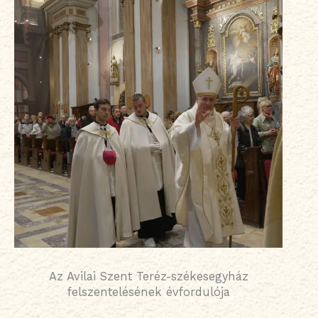
Az Avilai Szent Teréz-székesegyház
felszentelésének évfordulója