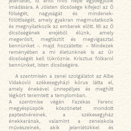
jelenlétét, itt ahol hívő népe egybegyűlik
imádására. A Jóisten dicsősége kifejezi az Ő
fölségét, nagyságát és mindenek-
fölöttiségét, amely gyakran megmutatkozik
és megnyilatkozik az emberek előtt. Mi az Ő
dicsőségének erejéből élünk, amely
megerősít, megtisztít és megvigasztal
bennünket -. majd hozzátette: – Mindezek
reményében a mi életünknek is az Úr
dicsőségét kell tükröznie. Krisztus fölkarol
bennünket, Isten dicsőségére.
A szentmisén a zenei szolgálatot az Albe
Vidaković székesegyházi kórus látta el,
amely énekével ünnepélyes és meghitt
légkört teremtett a templomban.
A szentmise végén Fazekas Ferenc
megyéspüspök köszönetet mondott
paptestvéreinek, a székesegyház
énekkarának, valamint a zeneiskola
művészeinek, akik jelenlétükkel és