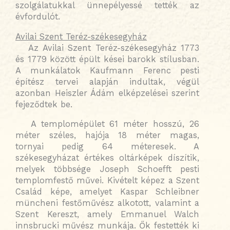
szolgálatukkal ünnepélyessé tették az
évfordulót.
Avilai Szent Teréz-székesegyház
Az Avilai Szent Teréz-székesegyház 1773
és 1779 között épült kései barokk stílusban.
A munkálatok Kaufmann Ferenc pesti
építész tervei alapján indultak, végül
azonban Heiszler Ádám elképzelései szerint
fejeződtek be.
A templomépület 61 méter hosszú, 26
méter széles, hajója 18 méter magas,
tornyai pedig 64 méteresek. A
székesegyházat értékes oltárképek díszítik,
melyek többsége Joseph Schoefft pesti
templomfestő művei. Kivételt képez a Szent
Család képe, amelyet Kaspar Schleibner
müncheni festőművész alkotott, valamint a
Szent Kereszt, amely Emmanuel Walch
innsbrucki művész munkája. Ők festették ki