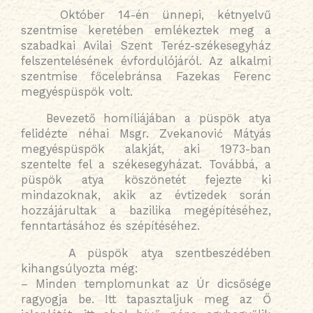
Október 14-én ünnepi, kétnyelvű
szentmise keretében emlékeztek meg a
szabadkai Avilai Szent Teréz-székesegyház
felszentelésének évfordulójáról. Az alkalmi
szentmise főcelebránsa Fazekas Ferenc
megyéspüspök volt.
Bevezető homíliájában a püspök atya
felidézte néhai Msgr. Zvekanović Mátyás
megyéspüspök alakját, aki 1973-ban
szentelte fel a székesegyházat. Továbbá, a
püspök atya köszönetét fejezte ki
mindazoknak, akik az évtizedek során
hozzájárultak a bazilika megépítéséhez,
fenntartásához és szépítéséhez.
A püspök atya szentbeszédében
kihangsúlyozta még:
– Minden templomunkat az Úr dicsősége
ragyogja be. Itt tapasztaljuk meg az Ő