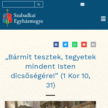
SEARCH BUTTON
E
Skip
Search
n
for:
to
v
content
e
l
Ma
o
p
Me
e
„Bármit tesztek, tegyetek
mindent Isten
dicsőségére!” (1 Kor 10,
31)