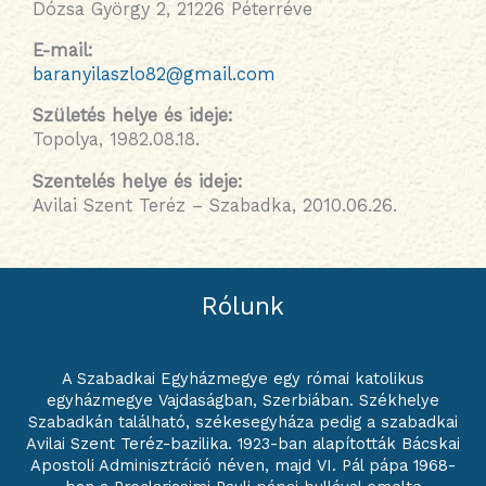
Dózsa György 2, 21226 Péterréve
E-mail:
baranyilaszlo82@gmail.com
Születés helye és ideje
:
Topolya, 1982.08.18.
Szentelés helye és ideje
:
Avilai Szent Teréz – Szabadka, 2010.06.26.
Rólunk
A Szabadkai Egyházmegye egy római katolikus
egyházmegye Vajdaságban, Szerbiában. Székhelye
Szabadkán található, székesegyháza pedig a szabadkai
Avilai Szent Teréz-bazilika. 1923-ban alapították Bácskai
Apostoli Adminisztráció néven, majd VI. Pál pápa 1968-