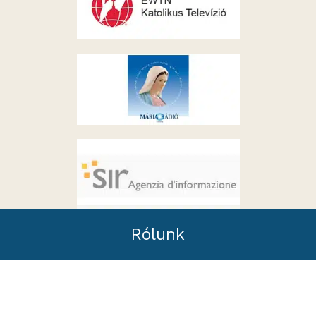
Rólunk
A Szabadkai Egyházmegye egy római katolikus
egyházmegye Vajdaságban, Szerbiában. Székhelye
Szabadkán található, székesegyháza pedig a szabadkai