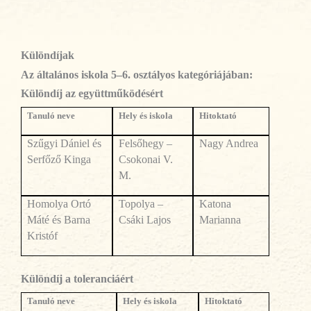
Különdíjak
Az általános iskola 5–6. osztályos kategóriájában:
Különdíj az együttműködésért
Tanul
ó neve
Hely és iskola
Hitoktató
Sz
űgyi Dániel és
Felsőhegy –
Nagy Andrea
Serfőző Kinga
Csokonai V.
M.
Homolya Ortó
Topolya –
Katona
Máté és Barna
Csáki Lajos
Marianna
Kristóf
Különdíj a toleranciáért
Tanul
ó neve
Hely és iskola
Hitoktató