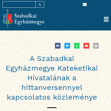
SEARCH BUTTON
E
Skip
Search
n
for:
to
v
content
e
l
Ma
o
p
Me
e
A Szabadkai
Egyházmegye Kateketikai
Hivatalának a
hittanversennyel
kapcsolatos közleménye