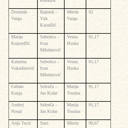
Karadžić
Dominik
Bajmok –
Mirela
92
Varga
Vuk
Varga
Karadžić
Marija
Subotica –
Vesna
91,17
Kujundžić
Ivan
Huska
Milutinović
Katarina
Subotica –
Vesna
91,17
Vukadinović
Ivan
Huska
Milutinović
Fabian
Selenča –
Marija
91,17
Kanja
Jan Kolar
Trusina
Andrej
Selenča –
Marija
91,17
Nosal
Jan Kolar
Trusina
Anja Tucić
Stari
Mirela
90,67