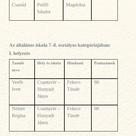
Csanád
Petőfi
Magdolna
Sándor
Az általános iskola 7–8. osztályos kategóriájában:
I. helyezés
Tanul
ó
Hely és iskola
Hitoktató
Pontsz
ámok
neve
Ver
éb
Csantavér –
Fekecs
98
Ivett
Hunyadi
Tünde
János
Német
Csantavér –
Fekecs
98
Regina
Hunyadi
Tünde
János