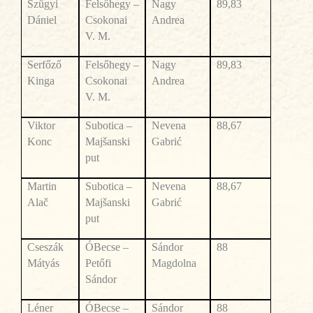
Szűgyi
Felsőhegy –
Nagy
89,83
Dániel
Csokonai
Andrea
V. M.
Serfőző
Felsőhegy –
Nagy
89,83
Kinga
Csokonai
Andrea
V. M.
Viktor
Subotica –
Nevena
88,67
Konc
Majšanski
Gabrić
put
Martin
Subotica –
Nevena
88,67
Alač
Majšanski
Gabrić
put
Csesz
ák
ÓBecse –
Sándor
88
Mátyás
Petőfi
Magdolna
Sándor
Léner
ÓBecse –
Sándor
88