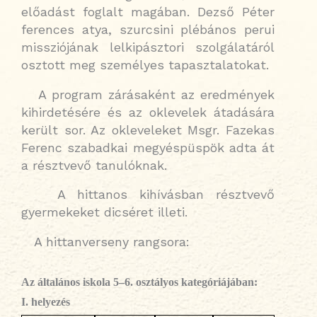
előadást foglalt magában. Dezső Péter
ferences atya, szurcsini plébános perui
missziójának lelkipásztori szolgálatáról
osztott meg személyes tapasztalatokat.
A program zárásaként az eredmények
kihirdetésére és az oklevelek átadására
került sor. Az okleveleket Msgr. Fazekas
Ferenc szabadkai megyéspüspök adta át
a résztvevő tanulóknak.
A hittanos kihívásban résztvevő
gyermekeket dicséret illeti.
A hittanverseny rangsora:
Az általános iskola 5–6. osztályos kategóriájában:
I. helyezés