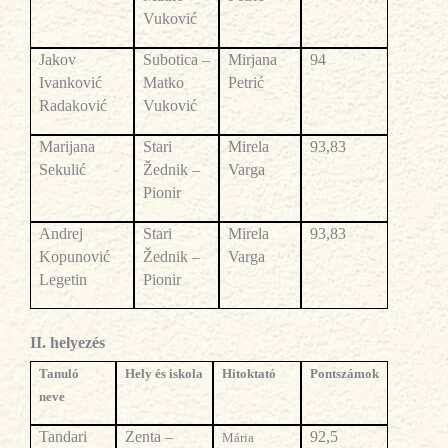
Vuković
Jakov
Subotica –
Mirjana
94
Ivanković
Matko
Petrić
Radaković
Vuković
Marijana
Stari
Mirela
93,83
Sekulić
Žednik –
Varga
Pionir
Andrej
Stari
Mirela
93,83
Kopunović
Žednik –
Varga
Legetin
Pionir
I
I
. helyezés
Tanul
ó
Hely és iskola
Hitoktató
Pontsz
ámok
neve
Tandari
Zenta –
92,5
Mária