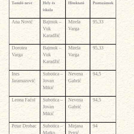
Tanul
ó neve
Hely és
Hitoktató
Pontsz
ámok
iskola
Ana Nović
Bajmok –
Mirela
95,33
Vuk
Varga
Karadžić
Dorotea
Bajmok –
Mirela
95,33
Varga
Vuk
Varga
Karadžić
Ines
Subotica –
Nevena
94,5
Jaramazović
Jovan
Gabrić
Mikić
Leona Faćol
Subotica –
Nevena
94,5
Jovan
Gabrić
Mikić
Petar Drobac
Subotica –
Mirjana
94
Matko
Petrić