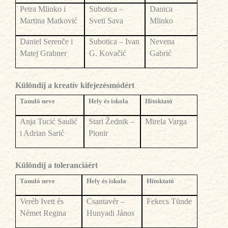
Petra Mlinko i
Subotica –
Danica
Martina Matković
Sveti Sava
Mlinko
Daniel Serenče i
Subotica – Ivan
Nevena
Matej Grabner
G. Kovačić
Gabrić
Különdíj a krea
tív kifejezésmódért
Tanul
ó neve
Hely és iskola
Hitoktató
Anja Tucić Saulić
Stari Žednik –
Mirela Varga
i Adrian Sarić
Pionir
Különdíj a toleranciáért
Tanul
ó neve
Hely és iskola
Hitoktató
Veréb Ivett és
Csantavér –
Fekecs Tünde
Német Regina
Hunyadi János