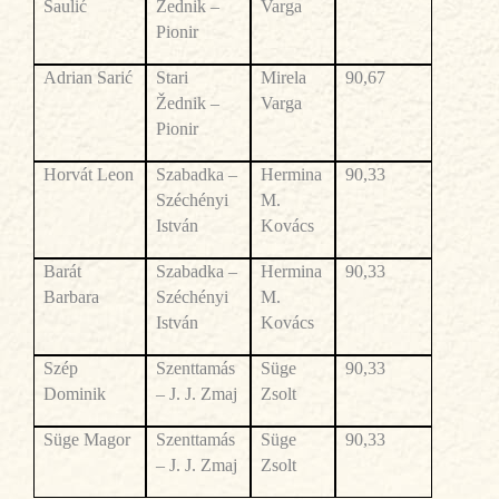
Saulić
Žednik –
Varga
Pionir
Adrian Sarić
Stari
Mirela
90,67
Žednik –
Varga
Pionir
Horvát Leon
Szabadka –
Hermina
90,33
Széchényi
M.
István
Kovács
Barát
Szabadka –
Hermina
90,33
Barbara
Széchényi
M.
István
Kovács
Szép
Szenttamás
Süge
90,33
Dominik
– J. J. Zmaj
Zsolt
Süge Magor
Szenttamás
Süge
90,33
– J. J. Zmaj
Zsolt