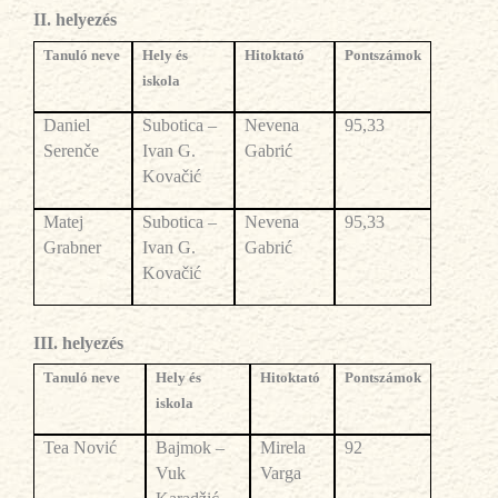
II
.
helyezés
Tanul
ó neve
Hely és
Hitoktató
Pontsz
ámok
iskola
Daniel
Subotica –
Nevena
95,33
Serenče
Ivan G.
Gabrić
Kovačić
Matej
Subotica –
Nevena
95,33
Grabner
Ivan G.
Gabrić
Kovačić
III.
helyezés
Tanul
ó neve
Hely és
Hitoktató
Pontsz
ámok
iskola
Tea Nović
Bajmok –
Mirela
92
Vuk
Varga