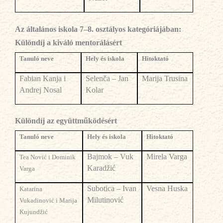
Az általános iskola 7–8. osztályos kategóriájában:
Különdíj
a kiváló mentorálásért
Tanul
ó neve
Hely és iskola
Hitoktató
Fabian Kanja i
Selenča – Jan
Marija Trusina
Andrej Nosal
Kolar
Különdíj az együttműködésért
Tanul
ó neve
Hely és iskola
Hitoktató
Bajmok – Vuk
Mirela Varga
Tea Nović i Dominik
Karadžić
Varga
Subotica – Ivan
Vesna Huska
Katarina
Milutinović
Vukadinović i Marija
Kujundžić