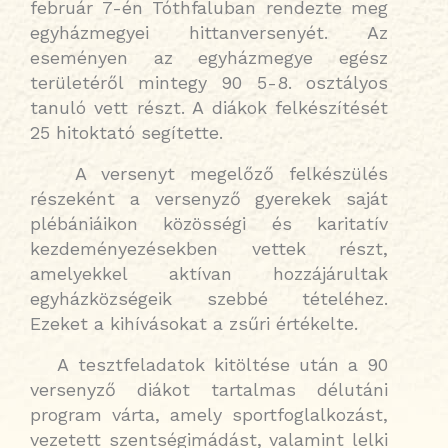
február 7-én Tóthfaluban rendezte meg
egyházmegyei hittanversenyét. Az
eseményen az egyházmegye egész
területéről mintegy 90 5-8. osztályos
tanuló vett részt. A diákok felkészítését
25 hitoktató segítette.
A versenyt megelőző felkészülés
részeként a versenyző gyerekek saját
plébániáikon közösségi és karitatív
kezdeményezésekben vettek részt,
amelyekkel aktívan hozzájárultak
egyházközségeik szebbé tételéhez.
Ezeket a kihívásokat a zsűri értékelte.
A tesztfeladatok kitöltése után a 90
versenyző diákot tartalmas délutáni
program várta, amely sportfoglalkozást,
vezetett szentségimádást, valamint lelki