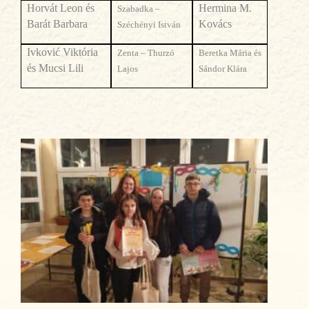
Horv
át
Leon
és
Hermina M.
Szabadka –
Barát Barbara
Kovács
Széchényi István
Ivković Vikt
ória
Zenta – Thurzó
Beretka Mária és
és Mucsi Lili
Lajos
Sándor Klára