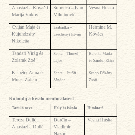
Anastazija Kovač i
Subotica – Ivan
Vesna Huska
Marija Vukov
Milutinović
Cvij
án Maja és
Hermina M.
Szabadka –
Kujundzsity
Kovács
Széchényi István
Nikoletta
Tandari Virág és
Zenta – Thurzó
Beretka Mária
Zolarak Zoé
Lajos
és Sándor Klára
Kispéter Anna és
Zenta – Petőfi
Szabó Dékány
Mucsi Zoltán
Sándor
Zsófi
Különdíj a kiváló mentorálásért
Tanul
ó neve
Hely és iskola
Hitoktató
Tereza Dulić i
Đurđin –
Vesna Huska
Anastazija Dulić
Vladimir
Nazor